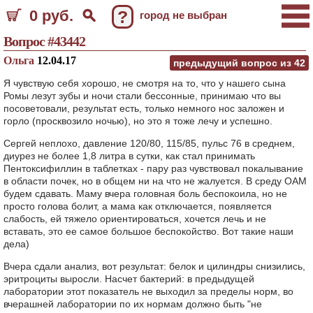
0 руб.
?
город не выбран
Вопрос #43442
Ольга
12.04.17
предыдущий вопрос из
42
Я чувствую себя хорошо, не смотря на то, что у нашего сына
Ромы лезут зубы и ночи стали бессонные, принимаю что вы
посоветовали, результат есть, только немного нос заложен и
горло (просквозило ночью), но это я тоже лечу и успешно.
Сергей неплохо, давление 120/80, 115/85, пульс 76 в среднем,
диурез не более 1,8 литра в сутки, как стал принимать
Пентоксифиллин в таблетках - пару раз чувствовал покалывание
в области почек, но в общем ни на что не жалуется. В среду ОАМ
будем сдавать. Маму вчера головная боль беспокоила, но не
просто голова болит, а мама как отключается, появляется
слабость, ей тяжело ориентироваться, хочется лечь и не
вставать, это ее самое большое беспокойство. Вот такие наши
дела)
Вчера сдали анализ, вот результат: белок и цилиндры снизились,
эритроциты выросли. Насчет бактерий: в предыдущей
лаборатории этот показатель не выходил за пределы норм, во
вчерашней лаборатории по их нормам должно быть "не