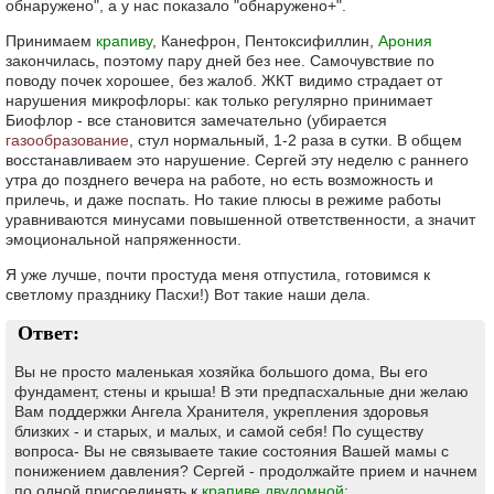
обнаружено", а у нас показало "обнаружено+".
Принимаем
крапиву
, Канефрон, Пентоксифиллин,
Арония
закончилась, поэтому пару дней без нее. Самочувствие по
поводу почек хорошее, без жалоб. ЖКТ видимо страдает от
нарушения микрофлоры: как только регулярно принимает
Биофлор - все становится замечательно (убирается
газообразование
, стул нормальный, 1-2 раза в сутки. В общем
восстанавливаем это нарушение. Сергей эту неделю с раннего
утра до позднего вечера на работе, но есть возможность и
прилечь, и даже поспать. Но такие плюсы в режиме работы
уравниваются минусами повышенной ответственности, а значит
эмоциональной напряженности.
Я уже лучше, почти простуда меня отпустила, готовимся к
светлому празднику Пасхи!) Вот такие наши дела.
Ответ:
Вы не просто маленькая хозяйка большого дома, Вы его
фундамент, стены и крыша! В эти предпасхальные дни желаю
Вам поддержки Ангела Хранителя, укрепления здоровья
близких - и старых, и малых, и самой себя! По существу
вопроса- Вы не связываете такие состояния Вашей мамы с
понижением давления? Сергей - продолжайте прием и начнем
по одной присоединять к
крапиве двудомной
: