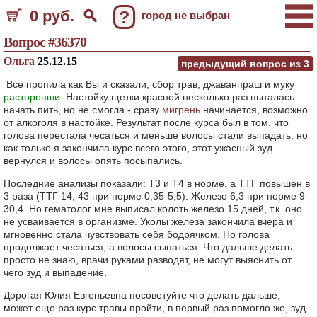
0 руб.
?
город не выбран
Вопрос #36370
Ольга
25.12.15
предыдущий вопрос из
3
Все пропила как Вы и сказали, сбор трав, джаванпраш и муку
расторопши
. Настойку щетки красной несколько раз пыталась
начать пить, но не смогла - сразу
мигрень
начинается, возможно
от алкоголя в настойке. Результат после курса был в том, что
голова перестала чесаться и меньше волосы стали выпадать, но
как только я закончила курс всего этого, этот ужасный зуд
вернулся и волосы опять посыпались.
Последние анализы показали: Т3 и Т4 в норме, а ТТГ повышен в
3 раза (ТТГ 14, 43 при норме 0,35-5,5). Железо 6,3 при норме 9-
30,4. Но гематолог мне выписал колоть железо 15 дней, т.к. оно
не усваивается в организме. Уколы железа закончила вчера и
мгновенно стала чувствовать себя бодрячком. Но голова
продолжает чесаться, а волосы сыпаться. Что дальше делать
просто не знаю, врачи руками разводят, не могут выяснить от
чего зуд и выпадение.
Дорогая Юлия Евгеньевна посоветуйте что делать дальше,
может еще раз курс травы пройти, в первый раз помогло же, зуд