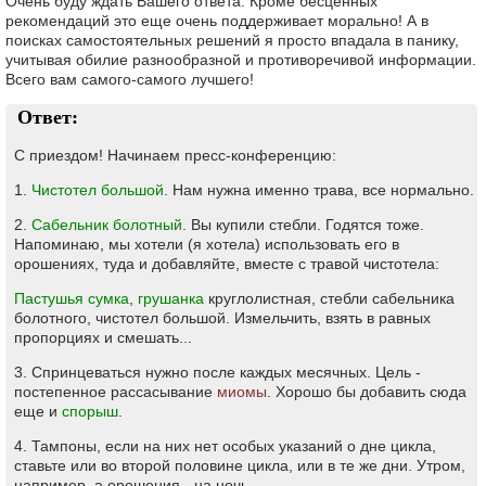
Очень буду ждать Вашего ответа. Кроме бесценных
рекомендаций это еще очень поддерживает морально! А в
поисках самостоятельных решений я просто впадала в панику,
учитывая обилие разнообразной и противоречивой информации.
Всего вам самого-самого лучшего!
Ответ:
С приездом! Начинаем пресс-конференцию:
1.
Чистотел большой
. Нам нужна именно трава, все нормально.
2.
Сабельник болотный
. Вы купили стебли. Годятся тоже.
Напоминаю, мы хотели (я хотела) использовать его в
орошениях, туда и добавляйте, вместе с травой чистотела:
Пастушья сумка
,
грушанка
круглолистная, стебли сабельника
болотного, чистотел большой. Измельчить, взять в равных
пропорциях и смешать...
3. Спринцеваться нужно после каждых месячных. Цель -
постепенное рассасывание
миомы
. Хорошо бы добавить сюда
еще и
спорыш
.
4. Тампоны, если на них нет особых указаний о дне цикла,
ставьте или во второй половине цикла, или в те же дни. Утром,
например, а орошения - на ночь.