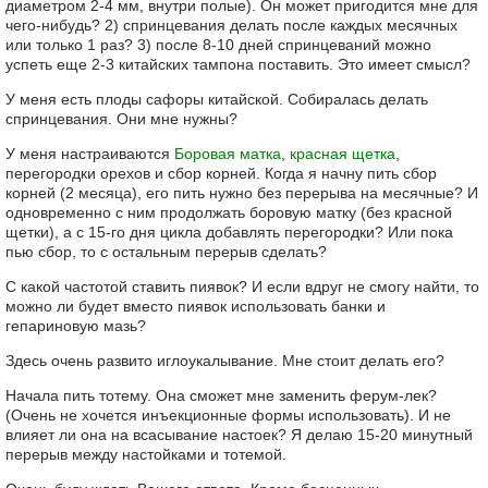
диаметром 2-4 мм, внутри полые). Он может пригодится мне для
чего-нибудь? 2) спринцевания делать после каждых месячных
или только 1 раз? 3) после 8-10 дней спринцеваний можно
успеть еще 2-3 китайских тампона поставить. Это имеет смысл?
У меня есть плоды сафоры китайской. Собиралась делать
спринцевания. Они мне нужны?
У меня настраиваются
Боровая матка
,
красная щетка
,
перегородки орехов и сбор корней. Когда я начну пить сбор
корней (2 месяца), его пить нужно без перерыва на месячные? И
одновременно с ним продолжать боровую матку (без красной
щетки), а с 15-го дня цикла добавлять перегородки? Или пока
пью сбор, то с остальным перерыв сделать?
С какой частотой ставить пиявок? И если вдруг не смогу найти, то
можно ли будет вместо пиявок использовать банки и
гепариновую мазь?
Здесь очень развито иглоукалывание. Мне стоит делать его?
Начала пить тотему. Она сможет мне заменить ферум-лек?
(Очень не хочется инъекционные формы использовать). И не
влияет ли она на всасывание настоек? Я делаю 15-20 минутный
перерыв между настойками и тотемой.