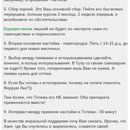
5. Сбор корней. Это Ваш основной сбор. Пейте его без всяких
перерывов, полным курсом 2 месяца, 2 недели перерыв, и
возобновите по обстоятельствам.
Боровая матка
лишней не будет, но смотрите сами по
самочувствию и переносимости.
6. Вторая основная настойка - перегородок. Пить с 14-15 д.ц. до
первого дня новых месячных.
7. Выбор между пиявками и иглоукалыванием сделайте,
конечно, в пользу иглоукалывания. В Тулу со своим самоваром
не ездят!) Кроме того, гепариновая мазь Вам не нужна. А
пиявка нужна для оттока.
8. Если Вы готовы к иглотерапии, почему не хотите поколоть
Феррум Лек?))
Тем более, что Тотема его НЕ заменит. Оба препарата
применяются вместе!
9. Интервал между приемом настойки и Тотема - 30 минут.
В качестве моральной поддержки хочу Вам сказать, Ирочка, что
Азия, где Вы очутились и закрепились, славится своей