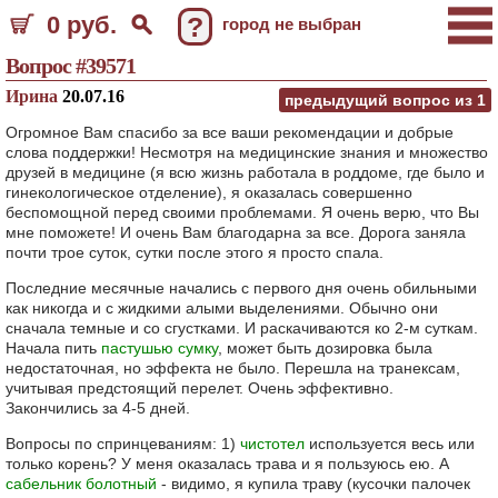
0 руб.
?
город не выбран
Вопрос #39571
Ирина
20.07.16
предыдущий вопрос из
1
Огромное Вам спасибо за все ваши рекомендации и добрые
слова поддержки! Несмотря на медицинские знания и множество
друзей в медицине (я всю жизнь работала в роддоме, где было и
гинекологическое отделение), я оказалась совершенно
беспомощной перед своими проблемами. Я очень верю, что Вы
мне поможете! И очень Вам благодарна за все. Дорога заняла
почти трое суток, сутки после этого я просто спала.
Последние месячные начались с первого дня очень обильными
как никогда и с жидкими алыми выделениями. Обычно они
сначала темные и со сгустками. И раскачиваются ко 2-м суткам.
Начала пить
пастушью сумку
, может быть дозировка была
недостаточная, но эффекта не было. Перешла на транексам,
учитывая предстоящий перелет. Очень эффективно.
Закончились за 4-5 дней.
Вопросы по спринцеваниям: 1)
чистотел
используется весь или
только корень? У меня оказалась трава и я пользуюсь ею. А
сабельник болотный
- видимо, я купила траву (кусочки палочек