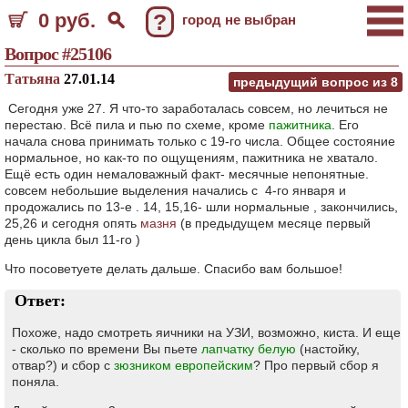
0 руб.
?
город не выбран
Вопрос #25106
Татьяна
27.01.14
предыдущий вопрос из
8
Сегодня уже 27. Я что-то заработалась совсем, но лечиться не
перестаю. Всё пила и пью по схеме, кроме
пажитника
. Его
начала снова принимать только с 19-го числа. Общее состояние
нормальное, но как-то по ощущениям, пажитника не хватало.
Ещё есть один немаловажный факт- месячные непонятные.
совсем небольшие выделения начались с 4-го января и
продожались по 13-е . 14, 15,16- шли нормальные , закончились,
25,26 и сегодня опять
мазня
(в предыдущем месяце первый
день цикла был 11-го )
Что посоветуете делать дальше. Спасибо вам большое!
Ответ:
Похоже, надо смотреть яичники на УЗИ, возможно, киста. И еще
- сколько по времени Вы пьете
лапчатку белую
(настойку,
отвар?) и сбор с
зюзником европейским
? Про первый сбор я
поняла.