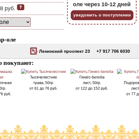
оле через 10-12 дней
8 руб.
уведомить о поступлении
р-оле
Ленинский проспект 23
+7 917 706 6030
о покупают:
Тысячелистник
Гинкго билоба
течная
трава, 50гр.
лист, 50гр.
Подорож
0гр.
от
61
до
76
руб.
от
122
до
152
руб.
лист
76
руб.
от
77
д