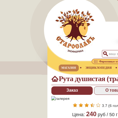
Фирменные о
МАГАЗИН
ЭНЦИКЛОПЕДИЯ
Рута душистая (тра
Заказ
О тов
3.7
(
6
гол
240
Цена:
руб /
50 г