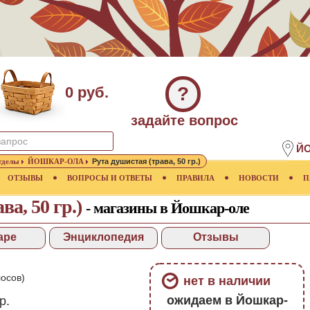
?
0 руб.
задайте вопрос
Й
тделы
ЙОШКАР-ОЛА
Рута душистая (трава, 50 гр.)
ОТЗЫВЫ
ВОПРОСЫ И ОТВЕТЫ
ПРАВИЛА
НОВОСТИ
П
ва, 50 гр.)
- магазины в Йошкар-оле
аре
Энциклопедия
Отзывы
осов)
нет в наличии
ожидаем в Йошкар-
р.