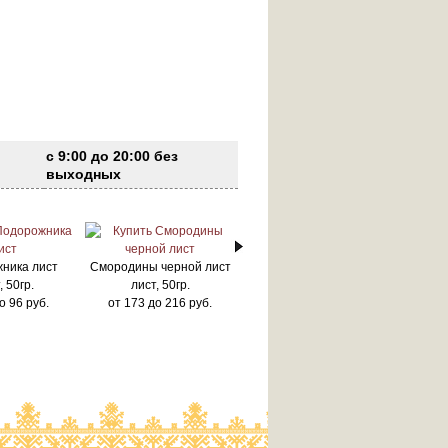
с 9:00 до 20:00 без
выходных
ника лист
Смородины черной лист
, 50гр.
лист, 50гр.
о
96
руб.
от
173
до
216
руб.