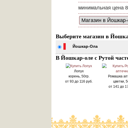
минимальная цена 8
Выберите магазин в Йошка
Йошкар-Ола
В Йошкар-оле с Рутой част
Лопух
корень, 50гр.
Ромашка ап
от
93
до
116
руб.
цветки, 5
от
141
до
1