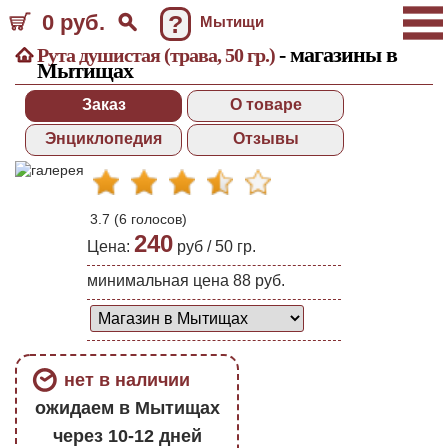
0 руб.
?
Мытищи
- магазины в
Рута душистая (трава, 50 гр.)
Мытищах
Заказ
О товаре
Энциклопедия
Отзывы
3.7
(
6
голосов)
240
Цена:
руб /
50 гр.
минимальная цена 88 руб.
нет в наличии
ожидаем в Мытищах
через 10-12 дней