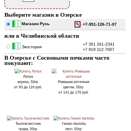
Выберите магазин в Озерске
Магазин Русь
+7-951-126-71-07
или в Челябинской области
+7 351 261-2341
Экостория
+7 919 112-7007
В Озерске с Сосновыми почками часто
покупают:
Лопух
корень, 50гр.
Ромашка аптечная
от
93
до
116
руб.
цветки, 50гр.
от
141
до
176
руб.
Тысячелистник
Гинкго билоба
трава, 50гр.
лист, 50гр.