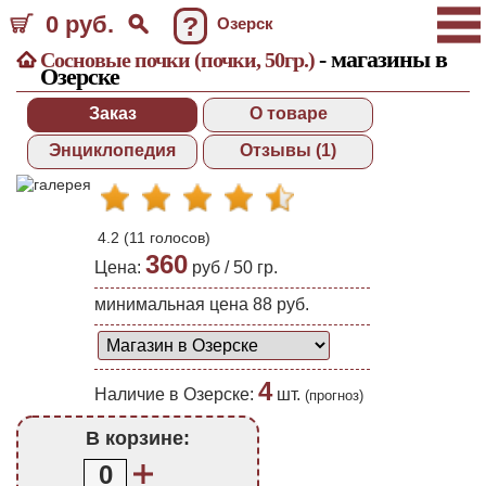
0 руб.
?
Озерск
- магазины в
Сосновые почки (почки, 50гр.)
Озерске
Заказ
О товаре
Энциклопедия
Отзывы (1)
4.2
(
11
голосов)
360
Цена:
руб /
50 гр.
минимальная цена 88 руб.
4
Наличие в Озерске:
шт.
(прогноз)
В корзине:
0