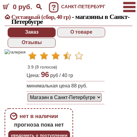
0 руб.
?
САНКТ-ПЕТЕРБУРГ
- магазины в Санкт-
Суставный (сбор, 40 гр)
Петербугре
Заказ
О товаре
Отзывы
3.9
(
8
голосов)
96
Цена:
руб /
40
гр
минимальная цена 88 руб.
нет в наличии
прогноза пока нет
уведомить о поступлении