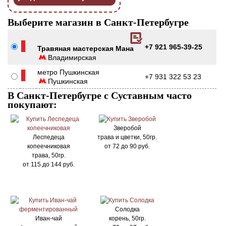
Выберите магазин в Санкт-Петербугре
+7 921 965-39-25
Травяная мастерская Мана
Владимирская
метро Пушкинская
+7 931 322 53 23
Пушкинская
В Санкт-Петербугре с Суставным часто
покупают:
Зверобой
Леспедеца
трава и цветки, 50гр.
копеечниковая
от
72
до
90
руб.
трава, 50гр.
от
115
до
144
руб.
Солодка
Иван-чай
корень, 50гр.