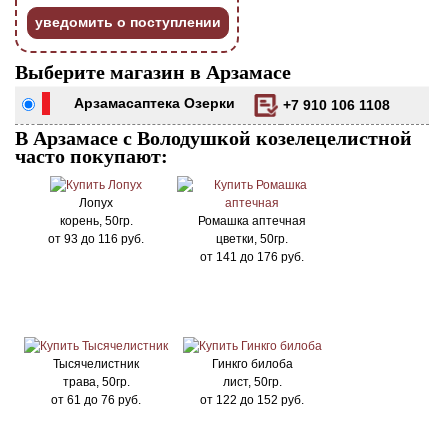
уведомить о поступлении
Выберите магазин в Арзамасе
Арзамас
аптека Озерки
+7 910 106 1108
В Арзамасе с Володушкой козелецелистной
часто покупают:
Лопух
корень, 50гр.
Ромашка аптечная
от
93
до
116
руб.
цветки, 50гр.
от
141
до
176
руб.
Тысячелистник
Гинкго билоба
трава, 50гр.
лист, 50гр.
от
61
до
76
руб.
от
122
до
152
руб.