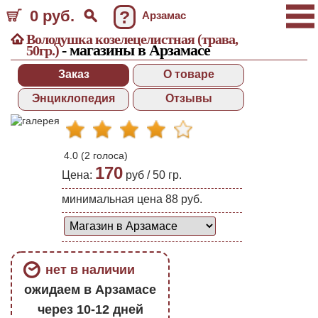
0 руб.
?
Арзамас
Володушка козелецелистная (трава,
- магазины в Арзамасе
50гр.)
Заказ
О товаре
Энциклопедия
Отзывы
4.0
(
2
голоса)
170
Цена:
руб /
50 гр.
минимальная цена 88 руб.
нет в наличии
ожидаем в Арзамасе
через 10-12 дней