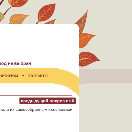
род не выбран
АРТНЕРАМ
КОНТАКТЫ
предыдущий вопрос из
6
енила их самособранными сосновыми,