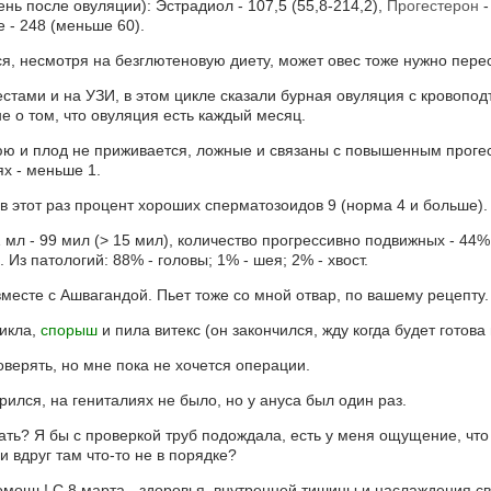
нь после овуляции): Эстрадиол - 107,5 (55,8-214,2),
Прогестерон
-
е - 248 (меньше 60).
, несмотря на безглютеновую диету, может овес тоже нужно перес
тами и на УЗИ, в этом цикле сказали бурная овуляция с кровопод
е о том, что овуляция есть каждый месяц.
юю и плод не приживается, ложные и связаны с повышенным проге
х - меньше 1.
 этот раз процент хороших сперматозоидов 9 (норма 4 и больше). 
 1 мл - 99 мил (> 15 мил), количество прогрессивно подвижных - 44%
з патологий: 88% - головы; 1% - шея; 2% - хвост.
месте с Ашвагандой. Пьет тоже со мной отвар, по вашему рецепту.
икла,
спорыш
и пила витекс (он закончился, жду когда будет готова 
верять, но мне пока не хочется операции.
рился, на гениталиях не было, но у ануса был один раз.
вать? Я бы с проверкой труб подождала, есть у меня ощущение, чт
и вдруг там что-то не в порядке?
мощь! С 8 марта - здоровья, внутренней тишины и наслаждения св