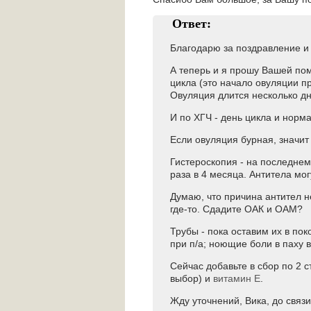
Ответ:
Благодарю за поздравление и
А теперь и я прошу Вашей по
цикла (это начало овуляции п
Овуляция длится несколько дн
И по ХГЧ - день цикла и норма
Если овуляция бурная, значит 
Гистероскопия - на последнем
раза в 4 месяца. Антитела мог
Думаю, что причина антител н
где-то. Сдадите ОАК и ОАМ?
Трубы - пока оставим их в по
при п/а; ноющие боли в паху 
Сейчас добавьте в сбор по 2 с
выбор) и
витамин Е
.
Жду уточнений, Вика, до связи