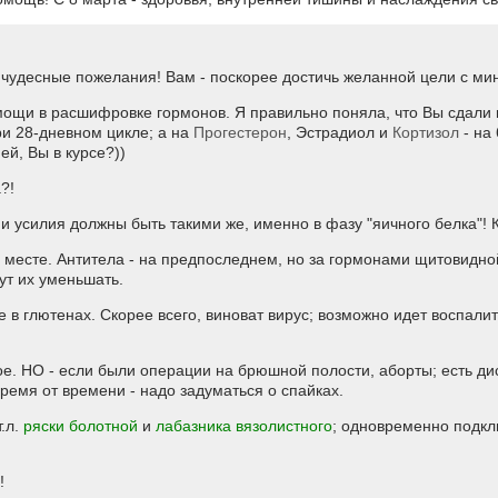
 чудесные пожелания! Вам - поскорее достичь желанной цели с ми
мощи в расшифровке гормонов. Я правильно поняла, что Вы сдали 
ри 28-дневном цикле; а на
Прогестерон
, Эстрадиол и
Кортизол
- на
ей, Вы в курсе?))
?!
и усилия должны быть такими же, именно в фазу "яичного белка"! К
 месте. Антитела - на предпоследнем, но за гормонами щитовидно
ут их уменьшать.
е в глютенах. Скорее всего, виноват вирус; возможно идет воспал
кое. НО - если были операции на брюшной полости, аборты; есть 
время от времени - надо задуматься о спайках.
т.л.
ряски болотной
и
лабазника вязолистного
; одновременно подк
!