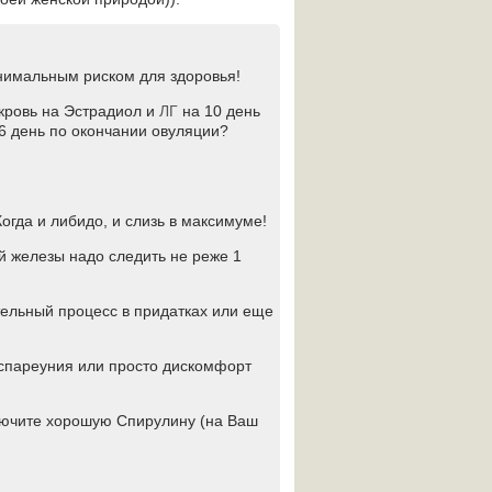
нимальным риском для здоровья!
кровь на Эстрадиол и
ЛГ
на 10 день
 6 день по окончании овуляции?
огда и либидо, и слизь в максимуме!
й железы надо следить не реже 1
ительный процесс в придатках или еще
диспареуния или просто дискомфорт
лючите хорошую Спирулину (на Ваш