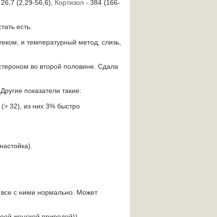
 26,7 (2,29-56,6),
Кортизол
- 384 (166-
тать есть.
теком, и температурный метод, слизь,
стероном во второй половине. Сдала
Другие показатели такие:
 (> 32), из них 3% быстро
настойка).
о все с ними нормально. Может
оей женской природой)).