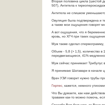
Вторая половина цикла (шестой де
507), Антитела к тиреопероксидаз
Антитела не слишком уменьшаются
Овуляция была подтверждена и тес
а также мои ощущения говорят мн
А вот ощущения, что я беременн
кровь, но ХГЧ при таких ощущения
Муж также сделал спермограмму, в
Объем - 5,8 (> 1,5), количество в
передвигающиеся, 41% медленно. И
Муж сейчас принимает Трибулус в
Я принимаю Шатавари в начале ц
Врач УЗИ говорит нужно трубы про
Герпес
, кажется, немного утихоми
Что Вы думаете, как нам действо
травами как-то можно помочь, есл
Спасибо Вам большое, за Вашу по