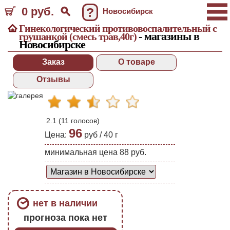
0 руб.
?
Новосибирск
Гинекологический противовоспалительный с
- магазины в
грушанкой (смесь трав,40г)
Новосибирске
Заказ
О товаре
Отзывы
2.1
(
11
голосов)
96
Цена:
руб /
40
г
минимальная цена 88 руб.
нет в наличии
прогноза пока нет