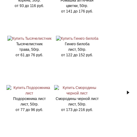
корень, 50гр.
Ромашка аптечная
от
93
до
116
руб.
цветки, 50гр.
от
141
до
176
руб.
Тысячелистник
Гинкго билоба
трава, 50гр.
лист, 50гр.
от
61
до
76
руб.
от
122
до
152
руб.
Подорожника лист
Смородины черной лист
лист, 50гр.
лист, 50гр.
от
77
до
96
руб.
от
173
до
216
руб.