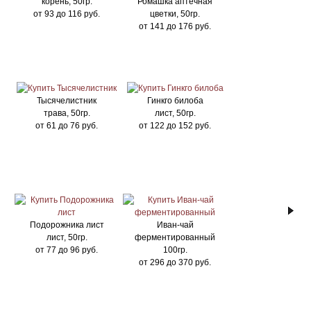
корень, 50гр.
Ромашка аптечная
от
93
до
116
руб.
цветки, 50гр.
от
141
до
176
руб.
Тысячелистник
Гинкго билоба
трава, 50гр.
лист, 50гр.
от
61
до
76
руб.
от
122
до
152
руб.
Подорожника лист
Иван-чай
лист, 50гр.
ферментированный
от
77
до
96
руб.
100гр.
от
296
до
370
руб.