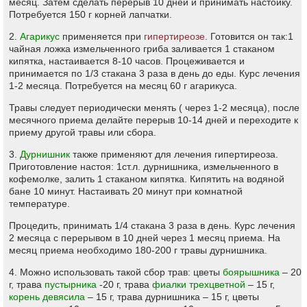
месяц. Затем сделать перерыв 10 дней и принимать настойку.
Потребуется 150 г корней лапчатки.
2.
Агарикус
применяется при
гипертиреозе
. Готовится он так:1
чайная ложка измельченного гриба заливается 1 стаканом
кипятка, настаивается 8-10 часов. Процеживается и
принимается по 1/3 стакана 3 раза в день до еды. Курс лечения
1-2 месяца. Потребуется на месяц 60 г агарикуса.
Травы следует периодически менять ( через 1-2 месяца), после
месячного приема делайте перерыв 10-14 дней и переходите к
приему другой травы или сбора.
3.
Дурнишник
также применяют для лечения гипертиреоза.
Приготовление настоя: 1ст.л. дурнишника, измельченного в
кофемолке, залить 1 стаканом кипятка. Кипятить на водяной
бане 10 минут. Настаивать 20 минут при комнатной
температуре.
Процедить, принимать 1/4 стакана 3 раза в день. Курс лечения
2 месяца с перерывом в 10 дней через 1 месяц приема. На
месяц приема необходимо 180-200 г травы дурнишника.
4. Можно использовать такой сбор трав: цветы
боярышника
– 20
г, трава
пустырника
-20 г, трава
фиалки трехцветной
– 15 г,
корень девясила
– 15 г, трава дурнишника – 15 г, цветы