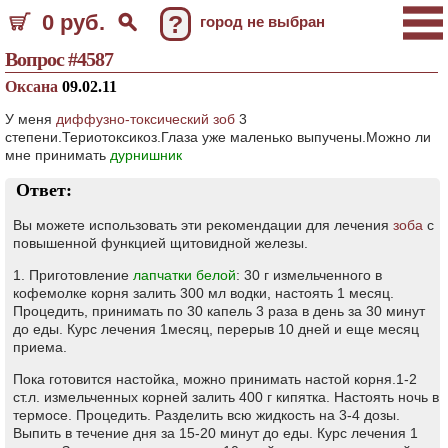
0 руб.
?
город не выбран
Вопрос #4587
Оксана
09.02.11
У меня
диффузно-токсический зоб
3
степени.Териотоксикоз.Глаза уже маленько выпучены.Можно ли
мне принимать
дурнишник
Ответ:
Вы можете использовать эти рекомендации для лечения
зоба
с
повышенной функцией щитовидной железы.
1. Приготовление
лапчатки белой
: 30 г измельченного в
кофемолке корня залить 300 мл водки, настоять 1 месяц.
Процедить, принимать по 30 капель 3 раза в день за 30 минут
до еды. Курс лечения 1месяц, перерыв 10 дней и еще месяц
приема.
Пока готовится настойка, можно принимать настой корня.1-2
ст.л. измельченных корней залить 400 г кипятка. Настоять ночь в
термосе. Процедить. Разделить всю жидкость на 3-4 дозы.
Выпить в течение дня за 15-20 минут до еды. Курс лечения 1