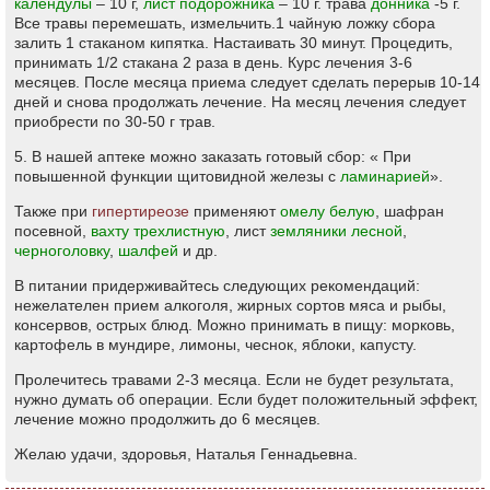
календулы
– 10 г,
лист подорожника
– 10 г. трава
донника
-5 г.
Все травы перемешать, измельчить.1 чайную ложку сбора
залить 1 стаканом кипятка. Настаивать 30 минут. Процедить,
принимать 1/2 стакана 2 раза в день. Курс лечения 3-6
месяцев. После месяца приема следует сделать перерыв 10-14
дней и снова продолжать лечение. На месяц лечения следует
приобрести по 30-50 г трав.
5. В нашей аптеке можно заказать готовый сбор: « При
повышенной функции щитовидной железы с
ламинарией
».
Также при
гипертиреозе
применяют
омелу белую
, шафран
посевной,
вахту трехлистную
, лист
земляники лесной
,
черноголовку
,
шалфей
и др.
В питании придерживайтесь следующих рекомендаций:
нежелателен прием алкоголя, жирных сортов мяса и рыбы,
консервов, острых блюд. Можно принимать в пищу: морковь,
картофель в мундире, лимоны, чеснок, яблоки, капусту.
Пролечитесь травами 2-3 месяца. Если не будет результата,
нужно думать об операции. Если будет положительный эффект,
лечение можно продолжить до 6 месяцев.
Желаю удачи, здоровья, Наталья Геннадьевна.