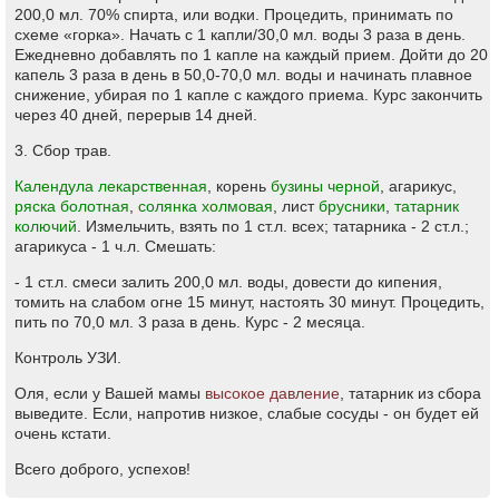
200,0 мл. 70% спирта, или водки. Процедить, принимать по
схеме «горка». Начать с 1 капли/30,0 мл. воды 3 раза в день.
Ежедневно добавлять по 1 капле на каждый прием. Дойти до 20
капель 3 раза в день в 50,0-70,0 мл. воды и начинать плавное
снижение, убирая по 1 капле с каждого приема. Курс закончить
через 40 дней, перерыв 14 дней.
3. Сбор трав.
Календула лекарственная
, корень
бузины черной
, агарикус,
ряска болотная
,
солянка холмовая
, лист
брусники
,
татарник
колючий
. Измельчить, взять по 1 ст.л. всех; татарника - 2 ст.л.;
агарикуса - 1 ч.л. Смешать:
- 1 ст.л. смеси залить 200,0 мл. воды, довести до кипения,
томить на слабом огне 15 минут, настоять 30 минут. Процедить,
пить по 70,0 мл. 3 раза в день. Курс - 2 месяца.
Контроль УЗИ.
Оля, если у Вашей мамы
высокое давление
, татарник из сбора
выведите. Если, напротив низкое, слабые сосуды - он будет ей
очень кстати.
Всего доброго, успехов!