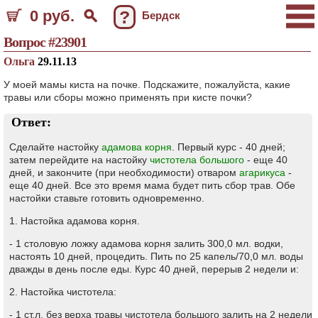
0 руб.
?
Бердск
Вопрос #23901
Ольга
29.11.13
У моей мамы киста на почке. Подскажите, пожалуйста, какие
травы или сборы можно применять при кисте почки?
Ответ:
Сделайте настойку
адамова корня
. Первый курс - 40 дней;
затем перейдите на настойку
чистотела большого
- еще 40
дней, и закончите (при необходимости) отваром
агарикуса
-
еще 40 дней. Все это время мама будет пить сбор трав. Обе
настойки ставьте готовить одновременно.
1. Настойка адамова корня.
- 1 столовую ложку адамова корня залить 300,0 мл. водки,
настоять 10 дней, процедить. Пить по 25 капель/70,0 мл. воды
дважды в день после еды. Курс 40 дней, перерыв 2 недели и:
2. Настойка чистотела:
- 1 ст.л. без верха травы чистотела большого залить на 2 недели