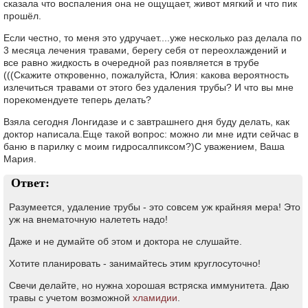
сказала что воспаления она не ощущает, живот мягкий и что пик
прошёл.
Если честно, то меня это удручает....уже несколько раз делала по
3 месяца лечения травами, берегу себя от переохлаждений и
все равно жидкость в очередной раз появляется в трубе
(((Скажите откровенно, пожалуйста, Юлия: какова вероятность
излечиться травами от этого без удаления трубы? И что вы мне
порекомендуете теперь делать?
Взяла сегодня Лонгидазе и с завтрашнего дня буду делать, как
доктор написала.Еще такой вопрос: можно ли мне идти сейчас в
баню в парилку с моим гидросалпиксом?)С уважением, Ваша
Мария.
Ответ:
Разумеется, удаление трубы - это совсем уж крайняя мера! Это
уж на внематочную налететь надо!
Даже и не думайте об этом и доктора не слушайте.
Хотите планировать - занимайтесь этим круглосуточно!
Свечи делайте, но нужна хорошая встряска иммунитета. Даю
травы с учетом возможной
хламидии
.