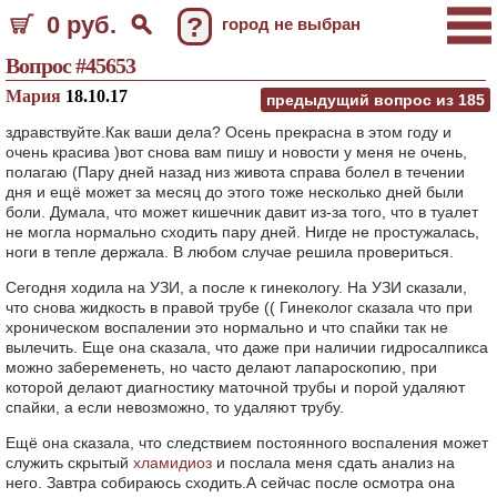
0 руб.
?
город не выбран
Вопрос #45653
Мария
18.10.17
предыдущий вопрос из
185
здравствуйте.Как ваши дела? Осень прекрасна в этом году и
очень красива )вот снова вам пишу и новости у меня не очень,
полагаю (Пару дней назад низ живота справа болел в течении
дня и ещё может за месяц до этого тоже несколько дней были
боли. Думала, что может кишечник давит из-за того, что в туалет
не могла нормально сходить пару дней. Нигде не простужалась,
ноги в тепле держала. В любом случае решила провериться.
Сегодня ходила на УЗИ, а после к гинекологу. На УЗИ сказали,
что снова жидкость в правой трубе (( Гинеколог сказала что при
хроническом воспалении это нормально и что спайки так не
вылечить. Еще она сказала, что даже при наличии гидросалпикса
можно забеременеть, но часто делают лапароскопию, при
которой делают диагностику маточной трубы и порой удаляют
спайки, а если невозможно, то удаляют трубу.
Ещё она сказала, что следствием постоянного воспаления может
служить скрытый
хламидиоз
и послала меня сдать анализ на
него. Завтра собираюсь сходить.А сейчас после осмотра она