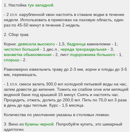
1. Настойка
туи западной
.
- 2 ст.л. нарубленной хвои настоять в стакане водки в течение
недели. Использовать в примочках на паховую область, один
раз по 45-50 минут в течение 2 недель.
2. Сбор трав.
Корни:
девясила высокого
- 1,5,
бедренца
камнеломки - 1;
чистотел большой
- 1 дес.л.,
череда трехраздельная
- 3,
манжетка обыкновенная
- 2, лист
подорожника большого
- 1,
спорыш
- 2.
Равномерно измельчить траву до 2-3 мм, корни и плоды до 3-5
мм, перемешать.
- 1 ст.л. смеси залить 300,0 мл холодной питьевой воды на час,
затем довести до кипения. Томить на слабом огне или кипящей
водяной бане под крышкой 15 минут. Снять и настоять час.
Процедить, отжать, долить до 200,0 мл. Пить по 70,0 мл 3 раза
в день до еды теплым. Курс - 1,5 месяца.
Количества по умолчанию указаны в столовых ложках.
3. Вино из
бузины черной
. Попробуйте купить, это шикарный
адаптоген.