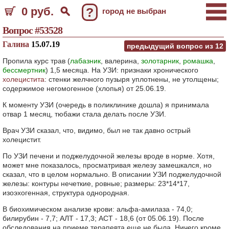
0 руб.
?
город не выбран
Вопрос #53528
Галина
15.07.19
предыдущий вопрос из
12
Пропила курс трав (
лабазник
, валерина,
золотарник
,
ромашка
,
бессмертник
) 1,5 месяца. На УЗИ: признаки хронического
холецистита
: стенки желчного пузыря уплотнены, не утолщены;
содержимое негомогенное (хлопья) от 25.06.19.
К моменту УЗИ (очередь в поликлинике дошла) я принимала
отвар 1 месяц, тюбажи стала делать после УЗИ.
Врач УЗИ сказал, что, видимо, был не так давно острый
холецистит.
По УЗИ печени и поджелудочной железы вроде в норме. Хотя,
может мне показалось, просматривая железу замешкался, но
сказал, что в целом нормально. В описании УЗИ поджелудочной
железы: контуры нечеткие, ровные; размеры: 23*14*17,
изоэхогенная, структура однородная.
В биохимическом анализе крови: альфа-амилаза - 74,0;
билирубин - 7,7; АЛТ - 17,3; АСТ - 18,6 (от 05.06.19). После
обследования на приеме терапевта еще не была. Ничего кроме