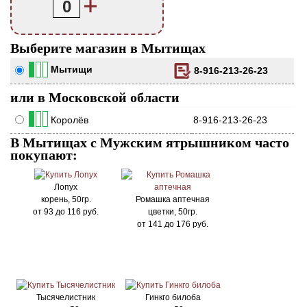
0
Выберите магазин в Мытищах
Мытищи
8-916-213-26-23
или в Московской области
Королёв
8-916-213-26-23
В Мытищах с Мужским ятрышником часто
покупают:
Лопух
корень, 50гр.
Ромашка аптечная
от
93
до
116
руб.
цветки, 50гр.
от
141
до
176
руб.
Тысячелистник
Гинкго билоба