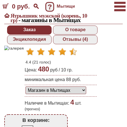
0 руб.
?
Мытищи
Ятрышник мужской (корень, 10
- магазины в Мытищах
гр)
Заказ
О товаре
Энциклопедия
Отзывы (4)
4.4
(
21
голос)
480
Цена:
руб /
10 гр.
минимальная цена 88 руб.
4
Наличие в Мытищах:
шт.
(прогноз)
В корзине: