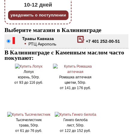
10-12 дней
уведомить о поступлении
Выберите магазин в Калининграде
Травы Кавказа
+7 401 252-00-51
РТЦ Акрополь
В Калининграде с Каменным маслом часто
покупают:
Лопух
корень, 50гр.
Ромашка аптечная
от
93
до
116
руб.
цветки, 50гр.
от
141
до
176
руб.
Тысячелистник
Гинкго билоба
трава, 50гр.
лист, 50гр.
от
61
до
76
руб.
от
122
до
152
руб.