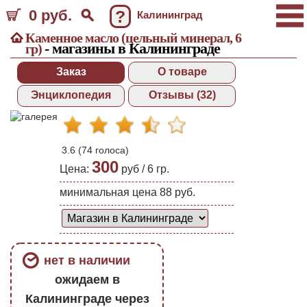
0 руб.
?
Калининград
Каменное масло (цельный минерал, 6
- магазины в Калининграде
гр)
Заказ
О товаре
Энциклопедия
Отзывы (32)
3.6
(
74
голоса)
300
Цена:
руб /
6 гр.
минимальная цена 88 руб.
нет в наличии
ожидаем в
Калининграде через