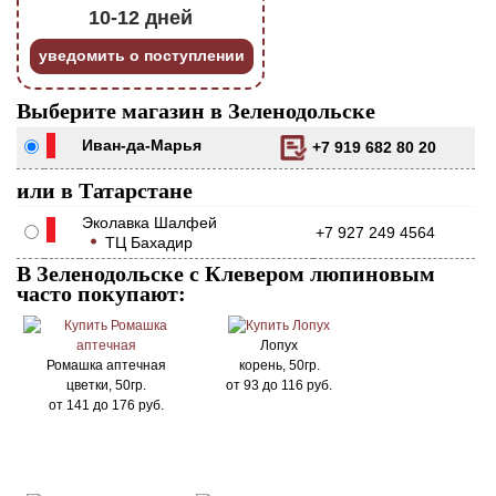
10-12 дней
уведомить о поступлении
Выберите магазин в Зеленодольске
Иван-да-Марья
+7 919 682 80 20
или в Татарстане
Эколавка Шалфей
+7 927 249 4564
ТЦ Бахадир
В Зеленодольске с Клевером люпиновым
часто покупают:
Лопух
Ромашка аптечная
корень, 50гр.
цветки, 50гр.
от
93
до
116
руб.
от
141
до
176
руб.