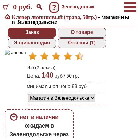
0 руб.
?
Зеленодольск
- магазины
Клевер люпиновый (трава, 50гр.)
в Зеленодольске
Заказ
О товаре
Энциклопедия
Отзывы (1)
4.5
(
2
голоса)
140
Цена:
руб /
50 гр.
минимальная цена 88 руб.
нет в наличии
ожидаем в
Зеленодольске через