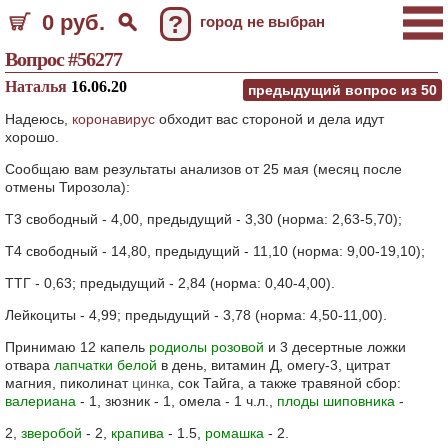
0 руб.
?
город не выбран
Вопрос #56277
Наталья
16.06.20
предыдущий вопрос из
50
Надеюсь,
коронавирус
обходит вас стороной и дела идут
хорошо.
Сообщаю вам результаты анализов от 25 мая (месяц после
отмены Тирозола):
Т3 свободный - 4,00, предыдущий - 3,30 (норма: 2,63-5,70);
Т4 свободный - 14,80, предыдущий - 11,10 (норма: 9,00-19,10);
ТТГ - 0,63; предыдущий - 2,84 (норма: 0,40-4,00).
Лейкоциты - 4,99; предыдущий - 3,78 (норма: 4,50-11,00).
Принимаю 12 капель
родиолы розовой
и 3 десертные ложки
отвара
лапчатки белой
в день, витамин Д, омегу-3, цитрат
магния, пиколинат
цинка
, сок Тайга, а также травяной сбор:
валериана
- 1, зюзник - 1, омела - 1 ч.л.,
плоды шиповника
-
2,
зверобой
- 2,
крапива
- 1.5,
ромашка
- 2.