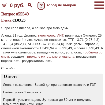
0 руб.
?
город не выбран
Вопрос #55549
Елена
03.03.20
Я про себя писала, а сейчас про мою дочь.
Алена, 21 год. Диагноз:
гипотиреоз
,
АИТ
, принимает Эутирокс 25
мг в течении 4-х лет, лучше не становится. ТТГ - 3,71 (0,27-4,2),
Т4 - 1,3 (08-2,1), АТ-ТПО - 67,76 (0-34,0). УЗИ: узлы - справа 2,
смешанной эхогенности 1,34*0,94 и 0,69*0,49, и слева 0,5*0,49. А
также куча симптомов: выпадение волос, усталость,
проблема со
сном
, сердцем -
пролапс митрального клапана
, повышенная
нервозность, раздражительность.
Спасибо.
Ответ:
Лена, к сожалению, Вашей дочери рановато назначили ГЗТ.
Сейчас у нее 2 варианта.
Первый - увеличить дозу Эутирокса до 50 мкг и получить
моментальное улучшение.