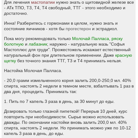
Для лечения
мастопатии
нужно знать о щитовидной железе все
- АТк ТПО, Т3, Т4, Т4 свободный, ТТГ - этого необходимо и
достаточно.
Инна! Разберитесь с гормонами в целом, нужно знать и
состояние яичников - хотя бы
прогестерон
и эстрадиол.
Пока могу рекомендовать только
Молочай Палласа
,
ряску
болотную
и
лабазник
; наружно - натуральную мазь "Софья
Мастоплюс для груди". Прожестожель искажает естественный
натуральный фон при длительном применении. Даже
красную
щетку
без точного знания ТТГ, Т3 и Т4 принимать нельзя.
Настойка Молочая Палласа.
- 20,0 грамм измельченного корня залить 200,0-250,0 мл. 40%
спирта, настоять 2 недели в темном месте, взбалтывать 1 раз в
два дня, процедить. Принимать так:
1. Пить по 7 капель 3 раза в день, за 30 минут до еды.
Дозировать только глазной пипеткой! Перерыв 10 дней, курс
повторить при необходимости. Сырье можно использовать
дважды. По окончании настойки вновь залить 200,0 мл. 40%
спирта, настоять 2 недели. Но принимать можно уже по 10-12
капель 3 раза в день, до еды.