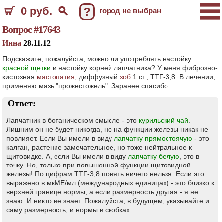
0 руб.
?
город не выбран
Вопрос #17643
Инна
28.11.12
Подскажите, пожалуйста, можно ли употреблять настойку
красной щетки
и настойку корней лапчатника? У меня фиброзно-
кистозная
мастопатия
, диффузный
зоб
1 ст., ТТГ-3,8. В лечении,
применяю мазь "прожестожель". Заранее спасибо.
Ответ:
Лапчатник в ботаническом смысле - это
курильский чай
.
Лишним он не будет никогда, но на функции железы никак не
повлияет. Если Вы имели в виду
лапчатку прямостоячую
- это
калган, растение замечательное, но тоже нейтральное к
щитовидке. А, если Вы имели в виду
лапчатку белую
, это в
точку. Но, только при повышенной функции щитовидной
железы! По цифрам ТТГ-3,8 понять ничего нельзя. Если это
выражено в мкМЕ/мл (международных единицах) - это близко к
верхней границе нормы, а если размерность другая - я не
знаю. И никто не знает. Пожалуйста, в будущем, указывайте и
саму размерность, и нормы в скобках.