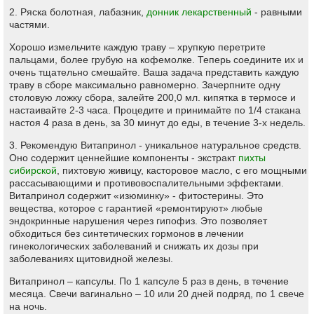
2. Ряска болотная, лабазник,
донник лекарственный
- равными
частями.
Хорошо измельчите каждую траву – хрупкую перетрите
пальцами, более грубую на кофемолке. Теперь соедините их и
очень тщательно смешайте. Ваша задача представить каждую
траву в сборе максимально равномерно. Зачерпните одну
столовую ложку сбора, залейте 200,0 мл. кипятка в термосе и
настаивайте 2-3 часа. Процедите и принимайте по 1/4 стакана
настоя 4 раза в день, за 30 минут до еды, в течение 3-х недель.
3. Рекомендую Витапринол - уникальное натуральное средств.
Оно содержит ценнейшие компоненты - экстракт
пихты
сибирской
, пихтовую живицу, касторовое масло, с его мощными
рассасывающими и противовоспалительными эффектами.
Витапринол содержит «изюминку» - фитостерины. Это
вещества, которое с гарантией «ремонтируют» любые
эндокринные нарушения через гипофиз. Это позволяет
обходиться без синтетических гормонов в лечении
гинекологических заболеваний и снижать их дозы при
заболеваниях щитовидной железы.
Витапринол – капсулы. По 1 капсуле 5 раз в день, в течение
месяца. Свечи вагинально – 10 или 20 дней подряд, по 1 свече
на ночь.