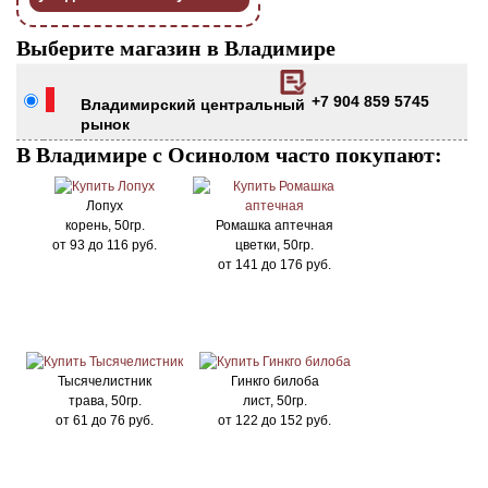
Выберите магазин в Владимире
+7 904 859 5745
Владимирский центральный
рынок
В Владимире с Осинолом часто покупают:
Лопух
корень, 50гр.
Ромашка аптечная
от
93
до
116
руб.
цветки, 50гр.
от
141
до
176
руб.
Тысячелистник
Гинкго билоба
трава, 50гр.
лист, 50гр.
от
61
до
76
руб.
от
122
до
152
руб.