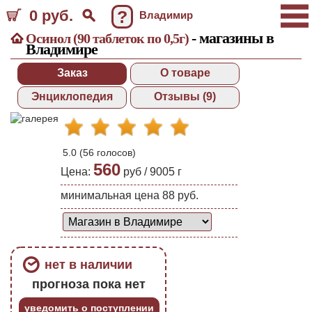
0 руб.
?
Владимир
- магазины в
Осинол (90 таблеток по 0,5г)
Владимире
Заказ
О товаре
Энциклопедия
Отзывы (9)
5.0
(
56
голосов)
560
Цена:
руб /
9005
г
минимальная цена 88 руб.
нет в наличии
прогноза пока нет
уведомить о поступлении