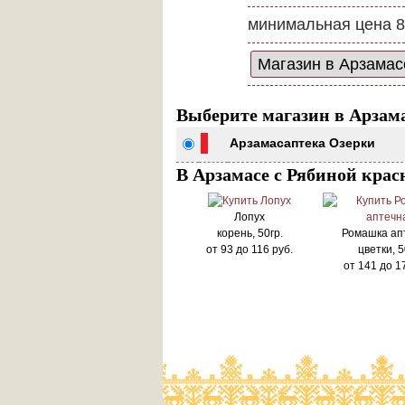
минимальная цена 8
Выберите магазин в Арзам
Арзамас
аптека Озерки
В Арзамасе с Рябиной крас
Лопух
корень, 50гр.
Ромашка ап
от
93
до
116
руб.
цветки, 5
от
141
до
1