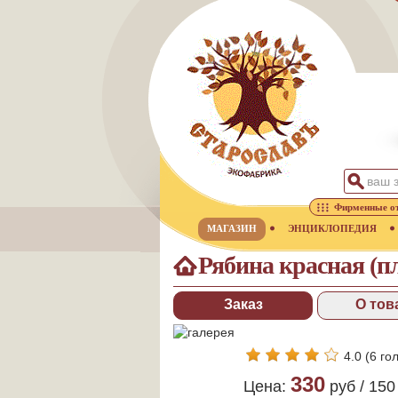
Фирменные о
МАГАЗИН
ЭНЦИКЛОПЕДИЯ
Рябина красная (пл
Заказ
О тов
4.0
(
6
гол
330
Цена:
руб /
150 