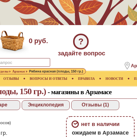
?
0 руб.
задайте вопрос
Ар
тделы
Арзамас
Рябина красная (плоды, 150 гр.)
ОТЗЫВЫ
ВОПРОСЫ И ОТВЕТЫ
ПРАВИЛА
НОВОСТИ
П
оды, 150 гр.)
- магазины в Арзамасе
аре
Энциклопедия
Отзывы (1)
осов)
нет в наличии
ожидаем в Арзамасе
гр.