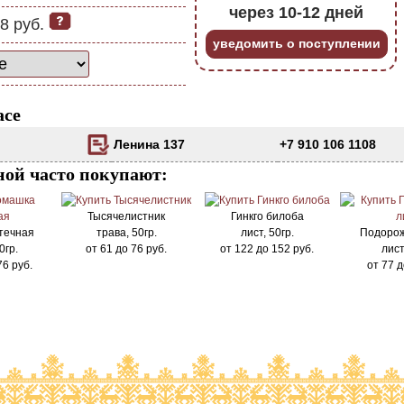
через 10-12 дней
8 руб.
уведомить о поступлении
асе
Ленина 137
+7 910 106 1108
ной часто покупают:
Тысячелистник
Гинкго билоба
течная
трава, 50гр.
лист, 50гр.
Подорож
0гр.
от
61
до
76
руб.
от
122
до
152
руб.
лист
76
руб.
от
77
д