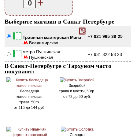
0
Выберите магазин в Санкт-Петербугре
+7 921 965-39-25
Травяная мастерская Мана
Владимирская
метро Пушкинская
+7 931 322 53 23
Пушкинская
В Санкт-Петербугре с Тархуном часто
покупают:
Зверобой
Леспедеца
трава и цветки, 50гр.
копеечниковая
от
72
до
90
руб.
трава, 50гр.
от
115
до
144
руб.
Солодка