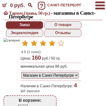
0 руб.
?
САНКТ-ПЕТЕРБУРГ
- магазины в Санкт-
Тархун (трава, 50 гр.)
Петербугре
Заказ
О товаре
Энциклопедия
Отзывы
4.0
(
1
голос)
160
Цена:
руб /
50 гр.
минимальная цена 88 руб.
4
Наличие в Санкт-Петербугре:
шт.
(прогноз)
В корзине: