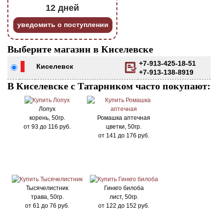
12 дней
уведомить о поступлении
Выберите магазин в Киселевске
+7-913-425-18-51
Киселевск
+7-913-138-8919
В Киселевске с Татарником часто покупают:
Лопух
корень, 50гр.
Ромашка аптечная
от
93
до
116
руб.
цветки, 50гр.
от
141
до
176
руб.
Тысячелистник
Гинкго билоба
трава, 50гр.
лист, 50гр.
от
61
до
76
руб.
от
122
до
152
руб.