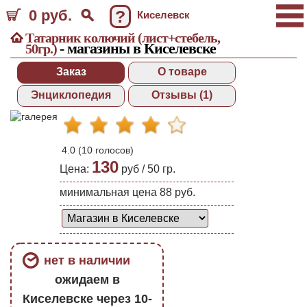
0 руб.
?
Киселевск
Татарник колючий (лист+стебель,
- магазины в Киселевске
50гр.)
Заказ
О товаре
Энциклопедия
Отзывы (1)
4.0
(
10
голосов)
130
Цена:
руб /
50 гр.
минимальная цена 88 руб.
нет в наличии
ожидаем в
Киселевске через 10-