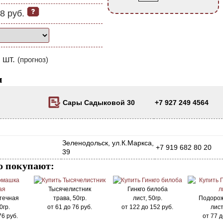
8 руб.
шт.
(прогноз)
и
Сары Садыковой 30
+7 927 249 4564
Зеленодольск, ул.К.Маркса,
+7 919 682 80 20
39
о покупают:
Тысячелистник
Гинкго билоба
течная
трава, 50гр.
лист, 50гр.
Подорож
0гр.
от
61
до
76
руб.
от
122
до
152
руб.
лист
76
руб.
от
77
д