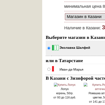
минимальная цена 8
3
Наличие в Казани:
Выберите магазин в Казан
Эколавка Шалфей
или в Татарстане
Иван-да-Марья
В Казани с Зизифорой част
Лопух
корень, 50гр.
Ромашка ап
от
93
до
116
руб.
цветки, 5
от
141
до
1