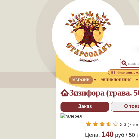
Фирменные о
МАГАЗИН
ЭНЦИКЛОПЕДИЯ
Зизифора (трава, 5
Заказ
О тов
3.3
(
7
гол
140
Цена:
руб /
50 г