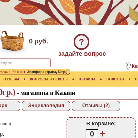
?
0 руб.
задайте вопрос
Ка
тделы
Казань
Зизифора (трава, 50гр.)
ОТЗЫВЫ
ВОПРОСЫ И ОТВЕТЫ
ПРАВИЛА
НОВОСТИ
П
0гр.)
- магазины в Казани
аре
Энциклопедия
Отзывы (2)
В корзине:
осов)
0
р.