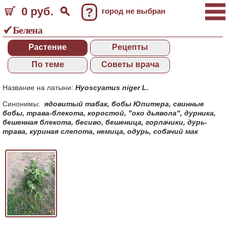
0 руб.
?
город не выбран
Белена
Растение
Рецепты
По теме
Советы врача
Название на латыни:
Hyoscyamus niger L.
Синонимы:
ядовитый табак
,
бобы Юпитера
,
свинные
бобы
,
трава-блекота
,
коростой
,
"око дьявола"
,
дурника
,
бешенная блекота
,
бесиво
,
бешеница
,
горлачики
,
дурь-
трава
,
куриная слепота
,
немица
,
одурь
,
собачий мак