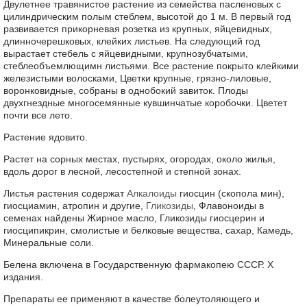
Двулетнее травянистое растение из семейства пасленовых с
цилиндрическим полым стеблем, высотой до 1 м. В первый год
развивается прикорневая розетка из крупных, яйцевидных,
длинночерешковых, клейких листьев. На следующий год
вырастает стебель с яйцевидными, крупнозубчатыми,
стеблеобъемлющимн листьями. Все растение покрыто клейкими
железистыми волосками, Цветки крупные, грязно-лиловые,
воронковидные, собраны в однобокий завиток. Плоды
двухгнездные многосемянные кувшинчатые коробочки. Цветет
почти все лето.
Растение ядовито.
Растет на сорных местах, пустырях, огородах, около жилья,
вдоль дорог в лесной, лесостепной и степной зонах.
Листья растения содержат
Алкалоиды
гиосцин (скопола мин),
гиосциамин, атропин и другие,
Гликозиды
, Флавоноиды в
семенах найдены Жирное масло, Гликозиды гиосцерин и
гиосципикрин, смолистые и белковые вещества, сахар, Камедь,
Минеральные соли.
Белена включена в Государственную фармакопею СССР. X
издания.
Препараты ее применяют в качестве болеутоляющего и