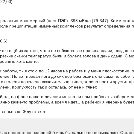
-22,00)
 пролактин мономерный (пост-ПЭГ)- 393 мЕд/л (79-347). Комментар
осле преципитации иммунных комплексов результат определения п
6,6)
тся ещё из-за того, что я не соблюла все правила сдачи, поздно с
резкие скачки температур были и болела голова в день сдачи. С м
овнять хоть как-то.
работы, т.к я стою по 12 часов на работе и у меня плоскостопие, 
ние. Но вот правая нога до сих пор беспокоит, она сама по себе т
от голени по колено включительно, тянет, колено ноет и хрустит пр
ени, припухлость так и осталась, от неё и тянет.
уйста, на фоне нашего лечения можно ли нам пробовать забереме
оянно какие-то проблемы, а время идет... а ребенок я уверена буде
вгеньевна! Жду ответа.
йчас
прогестерон
хороший (лишь бы дальше не повышался). Остает