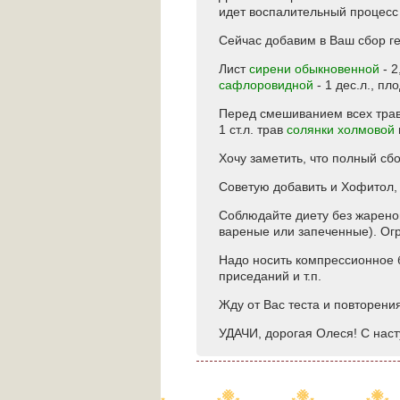
идет воспалительный процесс 
Сейчас добавим в Ваш сбор ге
Лист
сирени обыкновенной
- 2
сафлоровидной
- 1 дес.л., п
Перед смешиванием всех трав (
1 ст.л. трав
солянки холмовой
Хочу заметить, что полный сб
Советую добавить и Хофитол, 
Соблюдайте диету без жареной
вареные или запеченные). Огр
Надо носить компрессионное б
приседаний и т.п.
Жду от Вас теста и повторени
УДАЧИ, дорогая Олеся! С нас