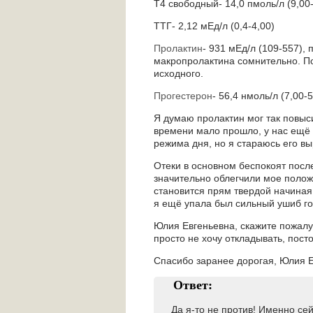
Т4 свободный- 14,0 пмоль/л (9,00
ТТГ- 2,12 мЕд/л (0,4-4,00)
Пролактин
- 931 мЕд/л (109-557),
макропролактина сомнительно. П
исходного.
Прогестерон
- 56,4 нмоль/л (7,00-5
Я думаю пролактин мог так повыси
времени мало прошло, у нас ещё 
режима дня, но я стараюсь его выр
Отеки в основном беспокоят после 
значительно облегчили мое положе
становится прям твердой начиная 
я ещё упала был сильный ушиб гол
Юлия Евгеньевна, скажите пожал
просто не хочу откладывать, пост
Спасибо заранее дорогая, Юлия Е
Ответ:
Да я-то не против! Именно се