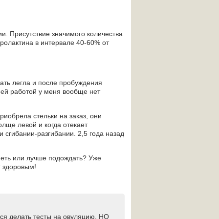
ии: Присутствие значимого количества
ролактина в интервале 40-60% от
пать легла и после пробуждения
оей работой у меня вообще нет
приобрела стельки на заказ, они
олще левой и когда отекает
и сгибании-разгибании. 2,5 года назад
неть или лучше подождать? Уже
т здоровым!
ся делать тесты на овуляцию. НО