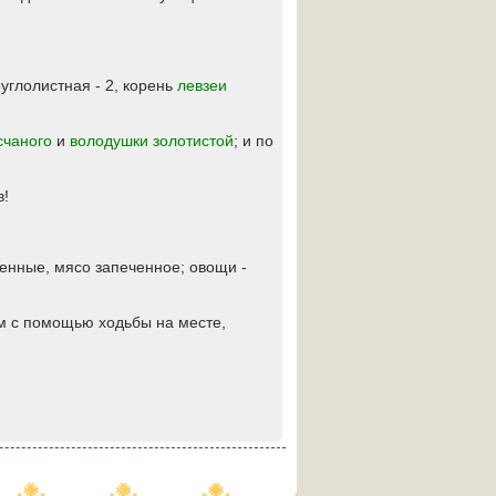
углолистная - 2, корень
левзеи
счаного
и
володушки золотистой
; и по
в!
енные, мясо запеченное; овощи -
ам с помощью ходьбы на месте,