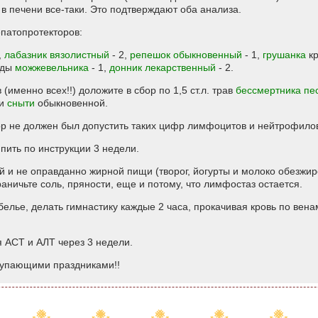
в печени все-таки. Это подтверждают оба анализа.
патопротекторов:
,
лабазник вязолистный
- 2,
репешок обыкновенный
- 1,
грушанка
кр
лоды
можжевельника
- 1,
донник лекарственный
- 2.
именно всех!!) доложите в сбор по 1,5 ст.л. трав
бессмертника пе
и
сныти
обыкновенной.
ор не должен был допустить таких цифр лимфоцитов и нейтрофило
пить по инструкции 3 недели.
 и не оправданно жирной пищи (творог, йогурты и молоко обезжир
аничьте соль, пряности, еще и потому, что лимфостаз остается.
елье, делать гимнастику каждые 2 часа, прокачивая кровь по вен
я АСТ и АЛТ через 3 недели.
тупающими праздниками!!