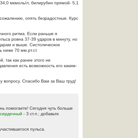
34,0 мкмоль/л; билирубин прямой- 5,1
 сожалению, опять безрадостные. Курс
чного ритма. Если раньше я
льса ровна 37-39 ударов в минуту, но
ударам и выше. Систолическое
 ниже 70 мм.рт.ст.
й, так как ранее этого не
давления есть возможность его каким-
 вопросу. Спасибо Вам за Ваш труд!
нь помогаете! Сегодня чуть больше
 сердечный
- 3 ст.л.; добавьте
участившегося пульса.