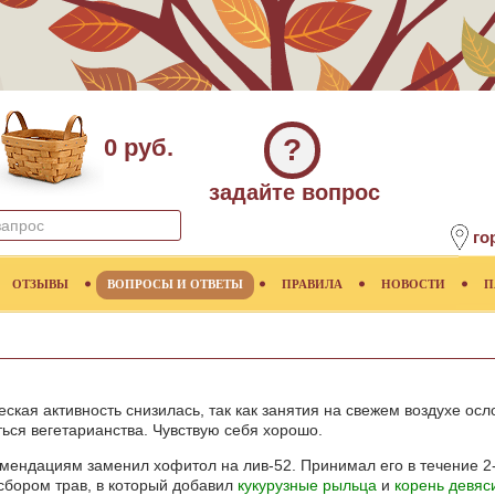
?
0 руб.
задайте вопрос
го
ОТЗЫВЫ
ВОПРОСЫ И ОТВЕТЫ
ПРАВИЛА
НОВОСТИ
П
ская активность снизилась, так как занятия на свежем воздухе ос
ся вегетарианства. Чувствую себя хорошо.
ндациям заменил хофитол на лив-52. Принимал его в течение 2-х 
 сбором трав, в который добавил
кукурузные рыльца
и
корень девяс