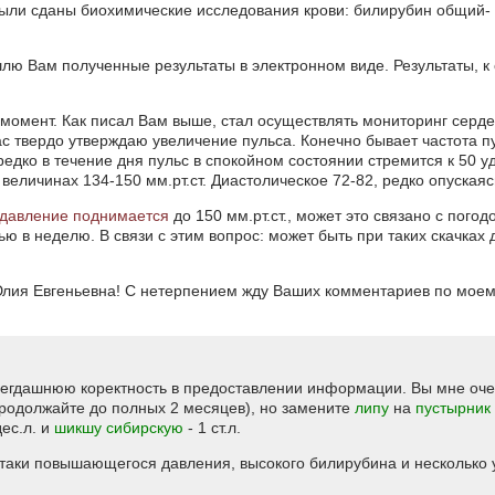
были сданы биохимические исследования крови: билирубин общий- 
лю Вам полученные результаты в электронном виде. Результаты, к
 момент. Как писал Вам выше, стал осуществлять мониторинг серде
с твердо утверждаю увеличение пульса. Конечно бывает частота пу
редко в течение дня пульс в спокойном состоянии стремится к 50 
еличинах 134-150 мм.рт.ст. Диастолическое 72-82, редко опускаясь
давление поднимается
до 150 мм.рт.ст., может это связано с погодо
 в неделю. В связи с этим вопрос: может быть при таких скачках 
лия Евгеньевна! С нетерпением жду Ваших комментариев по моему
сегдашнюю коректность в предоставлении информации. Вы мне оче
продолжайте до полных 2 месяцев), но замените
липу
на
пустырник
ес.л. и
шикшу сибирскую
- 1 ст.л.
-таки повышающегося давления, высокого билирубина и несколько 