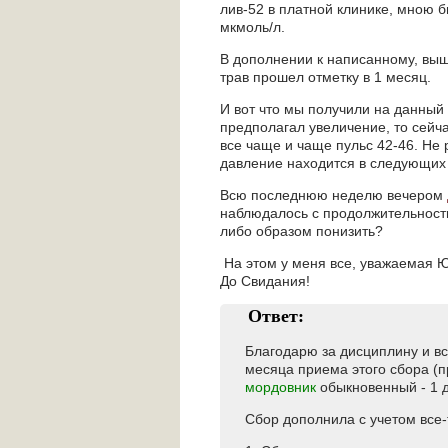
лив-52 в платной клинике, мною 
мкмоль/л.
В дополнении к написанному, выш
трав прошел отметку в 1 месяц.
И вот что мы получили на данный
предполагал увеличение, то сейча
все чаще и чаще пульс 42-46. Не 
давление находится в следующих в
Всю последнюю неделю вечером
наблюдалось с продолжительностью
либо образом понизить?
На этом у меня все, уважаемая Ю
До Свидания!
Ответ:
Благодарю за дисциплину и в
месяца приема этого сбора (
мордовник
обыкновенный - 1 д
Сбор дополнила с учетом все