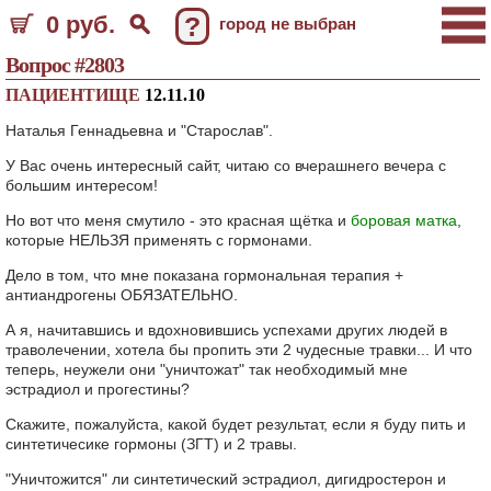
0 руб.
?
город не выбран
Вопрос #2803
ПАЦИЕНТИЩЕ
12.11.10
Наталья Геннадьевна и "Старослав".
У Вас очень интересный сайт, читаю со вчерашнего вечера с
большим интересом!
Но вот что меня смутило - это красная щётка и
боровая матка
,
которые НЕЛЬЗЯ применять с гормонами.
Дело в том, что мне показана гормональная терапия +
антиандрогены ОБЯЗАТЕЛЬНО.
А я, начитавшись и вдохновившись успехами других людей в
траволечении, хотела бы пропить эти 2 чудесные травки... И что
теперь, неужели они "уничтожат" так необходимый мне
эстрадиол и прогестины?
Скажите, пожалуйста, какой будет результат, если я буду пить и
синтетичесике гормоны (ЗГТ) и 2 травы.
"Уничтожится" ли синтетический эстрадиол, дигидростерон и