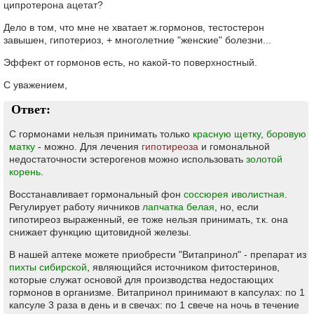
ципротерона ацетат?
Дело в том, что мне не хватает ж.гормонов, тестостерон
завышен, гипотериоз, + многолетние "женские" болезни...
Эффект от гормонов есть, но какой-то поверхностный.
С уважением,
Ответ:
С гормонами нельзя принимать только
красную щетку
,
боровую
матку
- можно. Для лечения
гипотиреоза
и гомональной
недостаточности эстерогенов можно использовать
золотой
корень
.
Восстанавливает гормональный фон
соссюрея иволистная
.
Регулирует работу яичников
лапчатка белая
, но, если
гипотиреоз выраженный, ее тоже нельзя принимать, т.к. она
снижает функцию щитовидной железы.
В нашей аптеке можете приобрести "Витапринол" - препарат из
пихты сибирской
, являющийся источником фитостеринов,
которые служат основой для производства недостающих
гормонов в организме. Витапринол принимают в капсулах: по 1
капсуле 3 раза в день и в свечах: по 1 свече на ночь в течение