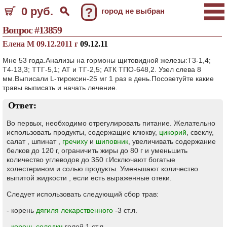
0 руб.
?
город не выбран
Вопрос #13859
Елена М 09.12.2011 г
09.12.11
Мне 53 года.Анализы на гормоны щитовидной железы:Т3-1,4;
Т4-13,3; ТТГ-5,1; АТ и ТГ-2,5; АТК ТПО-648,2. Узел слева 8
мм.Выписали L-тироксин-25 мг 1 раз в день.Посоветуйте какие
травы выписать и начать лечение.
Ответ:
Во первых, необходимо отрегулировать питание. Желательно
использовать продукты, содержащие клюкву,
цикорий
, свеклу,
салат , шпинат ,
гречиху
и
шиповник
, увеличивать содержание
белков до 120 г, ограничить жиры до 80 г и уменьшить
количество углеводов до 350 г.Исключают богатые
холестерином и солью продукты. Уменьшают количество
выпитой жидкости , если есть выраженные отеки.
Следует использовать следующий сбор трав:
- корень
дягиля лекарственного
-3 ст.л.
-
корень солодки
голой 1 ст.л.