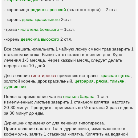
- корневища
родиолы розовой
(золотого корня) – 2 ст.л.
- корень
дрока красильного
2ст.л.
-трава
чистотела большого
– 1ст.л.
-корень
девясила высокого
2 ст.л.
Все смешать,измельчить,1 чайную ложку смеси трав заварить 1
стаканом кипятка. Выпить этот стакан в течение дня. Курс
лечения 1-3 месяца. Через каждый месяц следует делать
перерыв на 10 дней.
Для лечения
гипотиреоза
применяются травы:
красная щетка
,
золотой корень, дрок красильный,
цетрария
,
ряска
,
тимьян
,
дурнишник
.
Полезно применение чая из
листьев бадана
: 1 ст.л.
измельченных листьев заварить 1 стаканом кипятка, настоять
20-30 минут. Процедить, принимать по ½ стакана 3 раза в день
за 30 минут до еды.
Дурнишник применяют для лечения гипотиреоза.
Приготовление настоя: 1ст.л. дурнишника, измельченного в
кофемолке, залить 1 стаканом кипятка. Кипятить на водяной