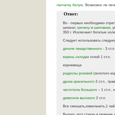
лапчатку белую
. Возможно ли леч
Ответ:
Во - первых необходимо отре
шпинат,
гречиху
и
шиповник
, 
350 г. Исключают богатые хол
Следует использовать следую
дягиля лекарственного
- 3 ст.л.
корень солодки
голой 1 ст.л,
корневища
родиолы розовой
(золотого кор
дрока красильного
2 ст.л., тра
чистотела большого
– 1 ст.л., 
девясила высокого
2 ст.л.
Все смешать,измельчить,1 чай
Выпить этот стакан в течение