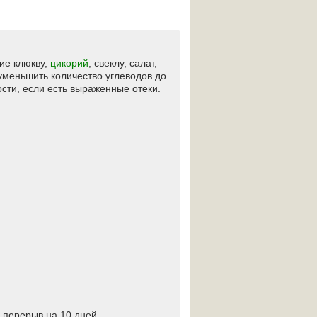
ие клюкву,
цикорий
, свеклу, салат,
 уменьшить количество углеводов до
сти, если есть выраженные отеки.
ь перерыв на 10 дней.