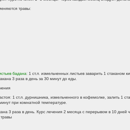
еняются травы:
истьев бадана
: 1 ст.л. измельченных листьев заварить 1 стаканом ки
кана 3 раза в день за 30 минут до еды.
чения
стоя: 1 ст.л. дурнишника, измельченного в кофемолке, залить 1 ст
 минут при комнатной температуре.
кана 3 раза в день. Курс лечения 2 месяца с перерывом в 10 дней 
 травы