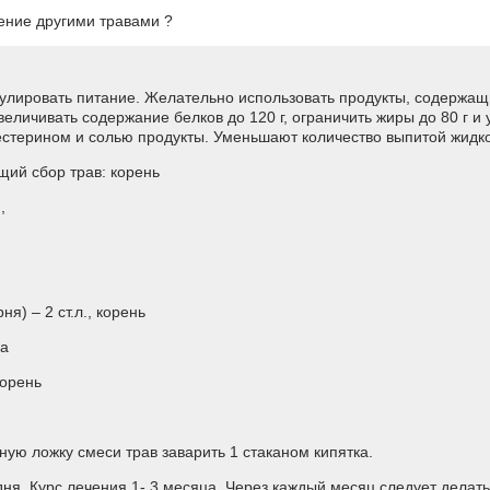
ение другими травами ?
гулировать питание. Желательно использовать продукты, содержащ
увеличивать содержание белков до 120 г, ограничить жиры до 80 г и
естерином и солью продукты. Уменьшают количество выпитой жидко
щий сбор трав: корень
,
ня) – 2 ст.л., корень
ва
корень
ную ложку смеси трав заварить 1 стаканом кипятка.
 дня. Курс лечения 1- 3 месяца. Через каждый месяц следует делат