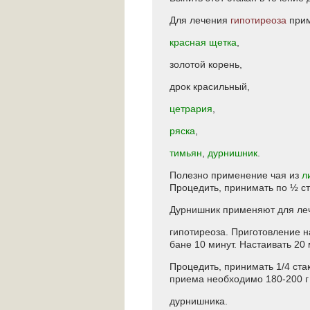
Для лечения
гипотиреоза
прим
красная щетка
,
золотой корень,
дрок красильный,
цетрария
,
ряска
,
тимьян
,
дурнишник
.
Полезно применение чая из
л
Процедить, принимать по ½ ста
Дурнишник применяют для ле
гипотиреоза. Приготовление на
бане 10 минут. Настаивать 20
Процедить, принимать 1/4 ста
приема необходимо 180-200 г
дурнишника.