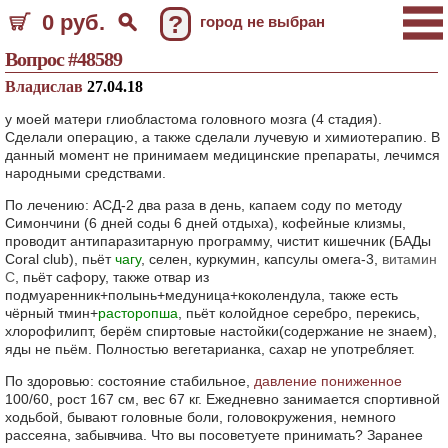
0 руб.
?
город не выбран
Вопрос #48589
Владислав
27.04.18
у моей матери глиобластома головного мозга (4 стадия).
Сделали операцию, а также сделали лучевую и химиотерапию. В
данный момент не принимаем медицинские препараты, лечимся
народными средствами.
По лечению: АСД-2 два раза в день, капаем соду по методу
Симончини (6 дней соды 6 дней отдыха), кофейные клизмы,
проводит антипаразитарную программу, чистит кишечник (БАДы
Coral club), пьёт
чагу
, селен, куркумин, капсулы омега-3,
витамин
С
, пьёт сафору, также отвар из
подмуаренник+полынь+медуница+коколендула, также есть
чёрный тмин+
расторопша
, пьёт колойдное серебро, перекись,
хлорофилипт, берём спиртовые настойки(содержание не знаем),
яды не пьём. Полностью вегетарианка, сахар не употребляет.
По здоровью: состояние стабильное,
давление пониженное
100/60, рост 167 см, вес 67 кг. Ежедневно занимается спортивной
ходьбой, бывают головные боли, головокружения, немного
рассеяна, забывчива. Что вы посоветуете принимать? Заранее