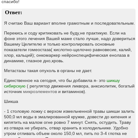
спасибо!
Ответ:
Я считаю Ваш вариант вполне грамотным и последовательным.
Перекись и соду критиковать не буду,не практикую. Если на
фоне этого лечения Вашей маме стало лучше, надо довериться
Вашему Целителю и только контролировать основные
показатели гомеостаза( кислотно-щелочно равновесие, калий,
хлор, кальций); онкомаркер нейронспецифическая енолаза в
динамике, глазное дно,кровь.
Метастазы такая опухоль в органы не дает.
Единственное на сегодня, что бы добавила я- это
шикшу
сибирскую
( регулятор движения ликвора, анксиолитик, богатый
источник
микроэлементов
и витаминов).
Шикша
- 1 столовую ложку с верхом измельченной травы шикши залить
500,0 мл воды в эмалированной кружке, довести до кипения и
кипятить на малом огне ровно 7 минут. Снять, остудить. Траву
из отвара не убирать, отвар хранить в холодильнике. Удобно
утром отливать объем около 150,0 мл, пить по 3-4 глотка не