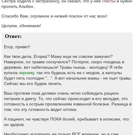
Сестра ходила с экстрасенсу, он сказал, что у неё
глисты
и нужно
пропить Альбен.
Спасибо Вам, огромное и низкий поклон от нас всех!
Целуем, обнимаем!
Ответ:
Егор, привет!
Как твои дела, Егорка? Маму еще не совсем замучил?
Наверное, по травке соскучился? Потерпи, скоро поедешь в
деревню, вот набегаешься! Травы пьешь - молодец! Я тебе
купила
чернику
, так что будешь есть ее с медом, а капсулы
будет пить господин "...". А вот начальник мамы - не пьет травы.
Сейчас мы его будем лечить.
Ваш протеже пока должен очень четко соблюдать рацион
питания и диету. То, что сейчас происходит в его желудке, это
готовность к острым проявлениям язвенной болезни. Разница в
том, что эту готовность видит оптика.
А пациент, не чувствуя ПОКА болей, пребывает в иллюзии, что
он здоров.
Необходимо исключить не только ВСЕ жареное, но и сам