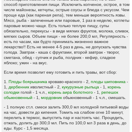
способ приготовления пищи. Исключить копченое, острое, в том
числе майонезы, кетчупы, острые соусы и блюда с уксусом. Чем
проще еда (как пареная репа), тем меньше вероятность язвы.
Мясо, рыба - запеченные или паровые, 1 раз в неделю, котлеты
паровые можно чаще. Есть только теплую пищу, супы
обязательно, перекусы - в виде мягких фруктов, молока, сливок,
мягких сыров. Объем пищи - не более 200,0 мл, Регулярность -
есть по часам, как будто принимать жизненно важное
лекарство!! Есть не менее 4-5 раз в день, не допускать чувства
голода. Завтрак - каша с фруктами, второй завтрак - творог,
сметана, обед - супчик и рыба, полдник - кефир, сладкое
яблоко; ужин - на вкус.
Если время позволит ему готовить и пить травы, вот сбор:
1.
Плоды боярышника
кроваво-красного - 2,
плоды шиповника
-
1,
дербенник
иволистный - 2,
кукурузные рыльца
- 1,
корень
солодки
голой - 1 ч.л.,
корень аира болотного
- 1,
репешок
обыкновенный
- 1,
мордовник
обыкновенный - 1 ч.л., смешать.
- 1 полную ст.л. смеси залить 300,0 мл холодной питьевой воды
на час, довести до кипения. Томить на слабом огне 10 минут,
перелить в термос, выпустить пар и настоять час. Процедить,
отжать, долить до 300,0 мл. Пить по 100,0 мл 3 раза в день, до
еды. Курс - 1,5 месяца.