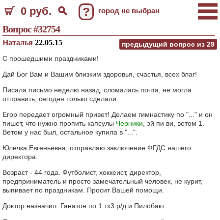
0 руб.
?
город не выбран
Вопрос #32754
Наталья
22.05.15
предыдущий вопрос из
29
С прошедшими праздниками!
Дай Бог Вам и Вашим близким здоровья, счастья, всех благ!
Писала письмо неделю назад, сломалась почта, не могла
отправить, сегодня только сделали.
Егор передает огромный привет! Делаем гимнастику по "..." и он
пишет, что нужно пропить капсулы
Черники
, эй пи ви, ветом 1.
Ветом у нас был, остальное купила в "...".
Юлечка Евгеньевна, отправляю заключение ФГДС нашего
директора.
Возраст - 44 года. Футболист, хоккеист, директор,
предприниматель и просто замечательный человек, не курит,
выпивает по праздникам. Просит Вашей помощи.
Доктор назначил: Ганатон по 1 тх3 р/д и Пилобакт.