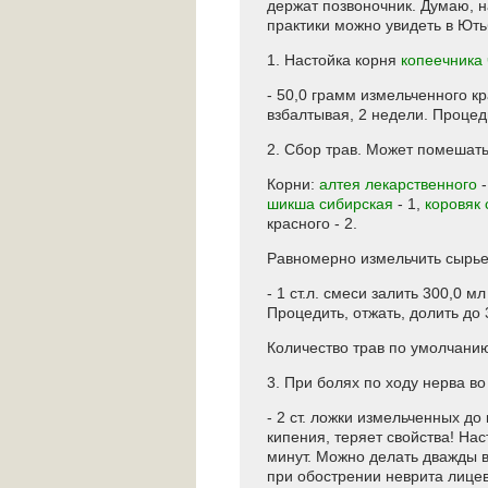
держат позвоночник. Думаю, на
практики можно увидеть в Ють
1. Настойка корня
копеечника
- 50,0 грамм измельченного кр
взбалтывая, 2 недели. Процеди
2. Сбор трав. Может помешат
Корни:
алтея лекарственного
-
шикша сибирская
- 1,
коровяк
красного - 2.
Равномерно измельчить сырье
- 1 ст.л. смеси залить 300,0 
Процедить, отжать, долить до 3
Количество трав по умолчанию
3. При болях по ходу нерва в
- 2 ст. ложки измельченных до
кипения, теряет свойства! На
минут. Можно делать дважды в
при обострении неврита лицево