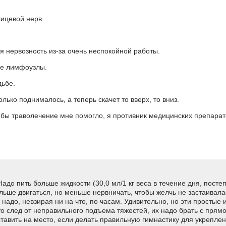
лицевой нерв.
я нервозность из-за очень неспокойной работы.
ые лимфоузлы.
дьбе.
ько поднималось, а теперь скачет то вверх, то вниз.
тобы траволечение мне помогло, я противник медицинских препарат
адо пить больше жидкости (30,0 мл/1 кг веса в течение дня, посте
ольше двигаться, но меньше нервничать, чтобы желчь не застаивала
 надо, невзирая ни на что, по часам. Удивительно, но эти простые
то след от неправильного подъема тяжестей, их надо брать с прям
ставить на место, если делать правильную гимнастику для укрепл