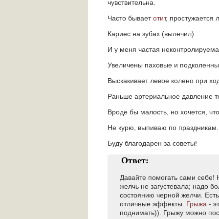
чувствительна.
Часто бывает
отит
, простужается 
Кариес на зубах (вылечил).
И у меня частая неконтролируема
Увеличены паховые и подколенн
Выскакивает левое колено при хо
Раньше артериальное давление тол
Вроде бы малость, но хочется, ч
Не курю, выпиваю по праздникам.
Буду благодарен за советы!
Ответ:
Давайте помогать сами себе! Н
желчь не загустевала; надо б
состоянию черной желчи. Есть
отличные эффекты.
Грыжа
- э
поднимать)). Грыжу можно по