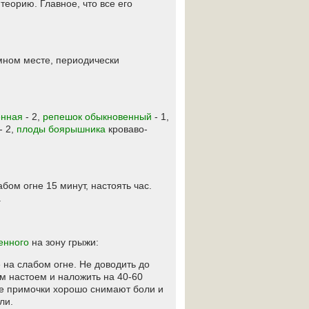
теорию. Главное, что все его
ёмном месте, периодически
енная
- 2,
репешок обыкновенный
- 1,
- 2,
плоды боярышника
кроваво-
абом огне 15 минут, настоять час.
.
енного
на зону грыжи:
е на слабом огне. Не доводить до
ым настоем и наложить на 40-60
же примочки хорошо снимают боли и
ли.