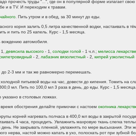
до прочесть труды "...", где он в популярной форме излагает свою 
бе и в TV. И переходим к травам.
 чайного
. Пить утром и в обед, за 30 минут до еды.
асного корня залить 0,5 литра качественной водки, настаивать в т
ть и пить по 25 капель. Курс - 1,5 месяца.
ь вождению автомобиля.
 1,
девясила высокого
- 1,
солодки голой
- 1 ч.л.;
мелисса лекарств
 скипетровидный
- 2,
лабазник вязолистный
- 2,
кипрей узколистный
 до 2-3 мм и так же равномерно перемешать.
мл холодной питьевой воды на час, довести до кипения. Томить на сл
00,0 мл. Пить по 100,0 мл 3 раза в день, до еды. Курс - 1,5 месяца
 указано в столовых ложках.
о время обострения делайте примочки с настоем
окопника лекарств
 крупы корней нагревать полчаса в 400,0 мл воды в закрытой посуд
стаивать 4 часа, процедить. Увлажнить махровую ткань слегка тепл
 день. Не закрывать пленкой, увлажнять по мере высыхания. Эти 
го нерва, настой можно капать в ухо, полоскать рот при зубной бо