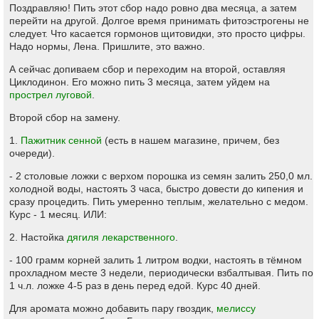
Поздравляю! Пить этот сбор надо ровно два месяца, а затем
перейти на другой. Долгое время принимать фитоэстрогены не
следует. Что касается гормонов щитовидки, это просто цифры.
Надо нормы, Лена. Пришлите, это важно.
А сейчас допиваем сбор и переходим на второй, оставляя
Циклодинон. Его можно пить 3 месяца, затем уйдем на
прострел луговой
.
Второй сбор на замену.
1.
Пажитник сенной
(есть в нашем магазине, причем, без
очереди).
- 2 столовые ложки с верхом порошка из семян залить 250,0 мл.
холодной воды, настоять 3 часа, быстро довести до кипения и
сразу процедить. Пить умеренно теплым, желательно с медом.
Курс - 1 месяц. ИЛИ:
2. Настойка
дягиля лекарственного
.
- 100 грамм корней залить 1 литром водки, настоять в тёмном
прохладном месте 3 недели, периодически взбалтывая. Пить по
1 ч.л. ложке 4-5 раз в день перед едой. Курс 40 дней.
Для аромата можно добавить пару гвоздик,
мелиссу