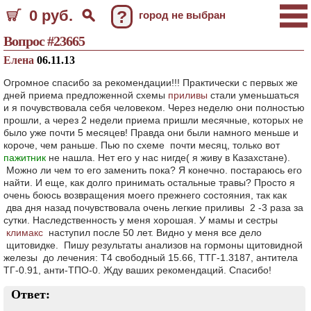
0 руб.
?
город не выбран
Вопрос #23665
Елена
06.11.13
Огромное спасибо за рекомендации!!! Практически с первых же
дней приема предложенной схемы
приливы
стали уменьшаться
и я почувствовала себя человеком. Через неделю они полностью
прошли, а через 2 недели приема пришли месячные, которых не
было уже почти 5 месяцев! Правда они были намного меньше и
короче, чем раньше. Пью по схеме почти месяц, только вот
пажитник
не нашла. Нет его у нас нигде( я живу в Казахстане).
Можно ли чем то его заменить пока? Я конечно. постараюсь его
найти. И еще, как долго принимать остальные травы? Просто я
очень боюсь возвращения моего прежнего состояния, так как
два дня назад почувствовала очень легкие приливы 2 -3 раза за
сутки. Наследственность у меня хорошая. У мамы и сестры
климакс
наступил после 50 лет. Видно у меня все дело
щитовидке. Пишу результаты анализов на гормоны щитовидной
железы до лечения: Т4 свободный 15.66, ТТГ-1.3187, антитела
ТГ-0.91, анти-ТПО-0. Жду ваших рекомендаций. Спасибо!
Ответ: