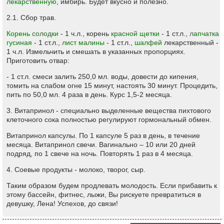
лекарственную
, имбирь. Будет вкусно и полезно.
2.1. Сбор трав.
Корень солодки
- 1 ч.л., корень
красной щетки
- 1 ст.л.,
лапчатка
гусиная
- 1 ст.л.,
лист малины
- 1 ст.л.,
шалфей
лекарственный -
1 ч.л. Измельчить и смешать в указанных пропорциях.
Приготовить отвар:
- 1 ст.л. смеси залить 250,0 мл. воды, довести до кипения,
томить на слабом огне 15 минут, настоять 30 минут. Процедить,
пить по 50,0 мл. 4 раза в день. Курс 1,5-2 месяца.
3. Витапринол - специально выделенные вещества пихтового
клеточного сока полностью регулируют гормональный обмен.
Витапринол капсулы. По 1 капсуле 5 раз в день, в течение
месяца. Витапринол свечи. Вагинально – 10 или 20 дней
подряд, по 1 свече на ночь. Повторять 1 раз в 4 месяца.
4. Соевые продукты - молоко, творог, сыр.
Таким образом будем продлевать молодость. Если прибавить к
этому бассейн, фитнес, лыжи, Вы рискуете превратиться в
девушку, Лена! Успехов, до связи!