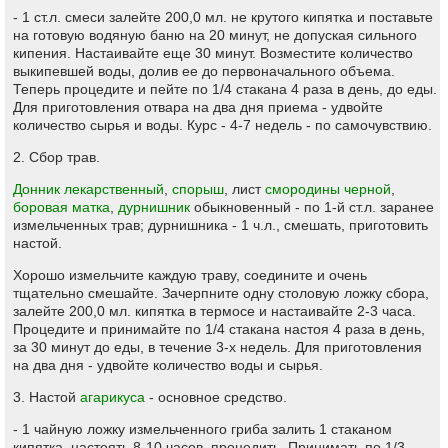
- 1 ст.л. смеси залейте 200,0 мл. не крутого кипятка и поставьте
на готовую водяную баню на 20 минут, не допуская сильного
кипения. Настаивайте еще 30 минут. Возместите количество
выкипевшей воды, долив ее до первоначального объема.
Теперь процедите и пейте по 1/4 стакана 4 раза в день, до еды.
Для приготовления отвара на два дня приема - удвойте
количество сырья и воды. Курс - 4-7 недель - по самочувствию.
2. Сбор трав.
Донник лекарственный
,
спорыш
, лист
смородины черной
,
боровая матка
,
дурнишник
обыкновенный - по 1-й ст.л. заранее
измельченных трав; дурнишника - 1 ч.л., смешать, приготовить
настой.
Хорошо измельчите каждую траву, соедините и очень
тщательно смешайте. Зачерпните одну столовую ложку сбора,
залейте 200,0 мл. кипятка в термосе и настаивайте 2-3 часа.
Процедите и принимайте по 1/4 стакана настоя 4 раза в день,
за 30 минут до еды, в течение 3-х недель. Для приготовления
на два дня - удвойте количество воды и сырья.
3. Настой
агарикуса
- основное средство.
- 1 чайную ложку измельченного гриба залить 1 стаканом
кипятка, настоять 8-10 часов, процедить. Принимать по 1/3