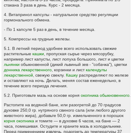
стакана 3 раза в день. Курс - 2 месяца.
4. Витапринол капсулы - натуральное средство регуляции
гормонального обмена.
- По 1 капсуле 5 раз в день, в течение месяца.
5. Компрессы на грудные железы.
5.1. В летний период удобнее всего использовать свежие
растительные
кашки
, пропуская сырье через мясорубку,
например лист капусты, лист лопуха большого, лист и цветки
льнянки
обыкновенной (дикий львиный зев - "собачка"), цветки
донника лекарственного
, корзинки и лист
календулы
лекарственной
, свежую свеклу.
Кашку
распределяют по железе
и оставляют на ночь. Делать, меняя состав еженедельно, в
течение всего периода лечения.
5.2. Приготовьте мазь на основе корня
окопника обыкновенного
.
Растопите на водяной бане, или разогретой до 70 градусов
духовке 250,0 гр. нутряного свиного сала (или любого другого
животного жира), добавьте 50,0 гр. измельченного в порошок
корня окопника
и томите — в духовке 6 часов, на бане — 2
часа, помешивая. Остудите и храните мазь в холодильнике.
Перед применением извлечь, подогреть до температуры 37