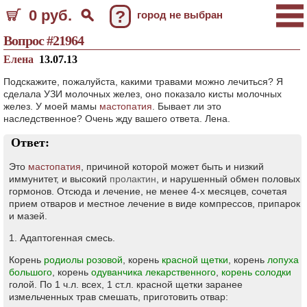
0 руб.
?
город не выбран
Вопрос #21964
Елена
13.07.13
Подскажите, пожалуйста, какими травами можно лечиться? Я
сделала УЗИ молочных желез, оно показало кисты молочных
желез. У моей мамы
мастопатия
. Бывает ли это
наследственное? Очень жду вашего ответа. Лена.
Ответ:
Это
мастопатия
, причиной которой может быть и низкий
иммунитет, и высокий
пролактин
, и нарушенный обмен половых
гормонов. Отсюда и лечение, не менее 4-х месяцев, сочетая
прием отваров и местное лечение в виде компрессов, припарок
и мазей.
1. Адаптогенная смесь.
Корень
родиолы розовой
, корень
красной щетки
, корень
лопуха
большого
, корень
одуванчика лекарственного
,
корень солодки
голой. По 1 ч.л. всех, 1 ст.л. красной щетки заранее
измельченных трав смешать, приготовить отвар: