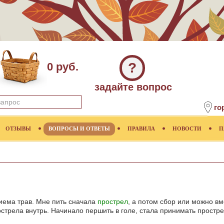
?
0 руб.
задайте вопрос
го
ОТЗЫВЫ
ВОПРОСЫ И ОТВЕТЫ
ПРАВИЛА
НОВОСТИ
П
иема трав. Мне пить сначала
прострел
, а потом сбор или можно вм
острела внутрь. Начинало першить в голе, стала принимать простр