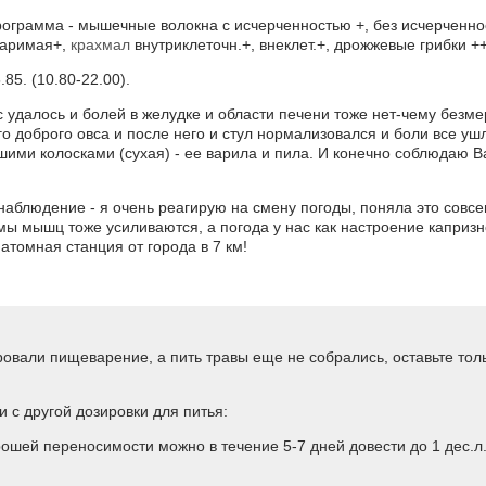
ограмма - мышечные волокна с исчерченностью +, без исчерченност
варимая+,
крахмал
внутриклеточн.+, внеклет.+, дрожжевые грибки +
.85. (10.80-22.00).
с удалось и болей в желудке и области печени тоже нет-чему безм
го доброго овса и после него и стул нормализовался и боли все уш
вшими колосками (сухая) - ее варила и пила. И конечно соблюдаю
наблюдение - я очень реагирую на смену погоды, поняла это совсе
мы мышц тоже усиливаются, а погода у нас как настроение капризн
атомная станция от города в 7 км!
ровали пищеварение, а пить травы еще не собрались, оставьте тол
 с другой дозировки для питья:
орошей переносимости можно в течение 5-7 дней довести до 1 дес.л