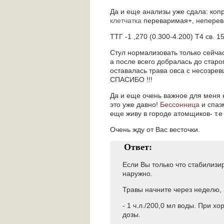
Да и еще анализы уже сдала: копр
клетчатка
переваримая+, непере
ТТГ -1 ,270 (0.300-4.200) Т4 св. 15
Стул нормализовать только сейча
а после всего добралась до старо
оставалась трава овса с несозре
СПАСИБО !!!
Да и еще очень важное для меня 
это уже давно!
Бессонница
и спаз
еще живу в городе атомщиков- т.е 
Очень жду от Вас весточки.
Ответ:
Если Вы только что стабилизи
наружно.
Травы начните через неделю, и
- 1 ч.л./200,0 мл воды. При х
дозы.