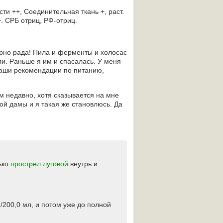
и ++, Соединительная ткань +, раст.
+. СРБ отриц, РФ-отриц.
ерно рада! Пила и ферменты и холосас
ли. Раньше я им и спасалась. У меня
 Ваши рекомендации по питанию,
м недавно, хотя сказывается на мне
ой дамы и я такая же становлюсь. Да
ько
прострел луговой
внутрь и
./200,0 мл, и потом уже до полной