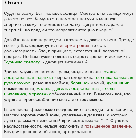
Ответ:
Судя по всему, Вы - человек солнца! Смотреть на солнце могут
далеко не все. Кому-то это помогает получить мощную
энергию, а кому-то обжигает сетчатку. Цигун тоже заражает
энергией, но вряд ли это исправит ситуацию в корне(
Давайте догадки переведем в плоскость доказательств. Прежде
всего, у Вас формируется
гиперметропия
, то есть
дальнозоркость. Это, в принципе, естественный возрастной
процесс. Но Вам нужно повысить остроту зрения и исключить
"
куриную слепоту
" - дефицит
витамина А
.
Зрение улучшают многие травы, ягоды и плоды:
очанка
лекарственная
,
черника
, черная смородина,
солянка холмовая
,
рута пахучая
, ремания клейкая,
барвинок
малый,
дурнишник
обыкновенный,
малина
,
дягиль лекарственный
,
плоды
шиповника
,
мордовник
обыкновенный и т.п. В целом - всё, что
улучшает кровоснабжение мозга и отток ликвора.
В том числе, физическое воздействие на сосуды - это, конечно,
массаж воротниковой зоны, упражнения для глаз, о которых
лучше расскажет известный врач-офтальмолог "...". С учетом
наследственности, нельзя исключить и
повышенное давление
.
Внутричерепное и обычное, артериальное.