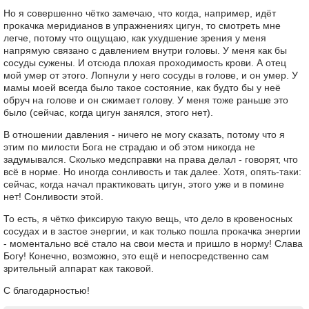
Но я совершенно чётко замечаю, что когда, например, идёт
прокачка меридианов в упражнениях цигун, то смотреть мне
легче, потому что ощущаю, как ухудшение зрения у меня
напрямую связано с давлением внутри головы. У меня как бы
сосуды сужены. И отсюда плохая проходимость крови. А отец
мой умер от этого. Лопнули у него сосуды в голове, и он умер. У
мамы моей всегда было такое состояние, как будто бы у неё
обруч на голове и он сжимает голову. У меня тоже раньше это
было (сейчас, когда цигун занялся, этого нет).
В отношении давления - ничего не могу сказать, потому что я
этим по милости Бога не страдаю и об этом никогда не
задумывался. Сколько медсправки на права делал - говорят, что
всё в норме. Но иногда сонливость и так далее. Хотя, опять-таки:
сейчас, когда начал практиковать цигун, этого уже и в помине
нет! Сонливости этой.
То есть, я чётко фиксирую такую вещь, что дело в кровеносных
сосудах и в застое энергии, и как только пошла прокачка энергии
- моментально всё стало на свои места и пришло в норму! Слава
Богу! Конечно, возможно, это ещё и непосредственно сам
зрительный аппарат как таковой.
С благодарностью!