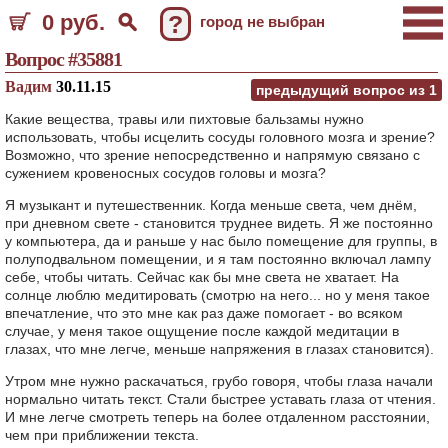
0 руб.
?
город не выбран
Вопрос #35881
Вадим
30.11.15
предыдущий вопрос из
1
Какие вещества, травы или пихтовые бальзамы нужно
использовать, чтобы исцелить сосуды головного мозга и зрение?
Возможно, что зрение непосредственно и напрямую связано с
сужением кровеносных сосудов головы и мозга?
Я музыкант и путешественник. Когда меньше света, чем днём,
при дневном свете - становится труднее видеть. Я же постоянно
у компьютера, да и раньше у нас было помещение для группы, в
полуподвальном помещении, и я там постоянно включал лампу
себе, чтобы читать. Сейчас как бы мне света не хватает. На
солнце люблю медитировать (смотрю на него... но у меня такое
впечатление, что это мне как раз даже помогает - во всяком
случае, у меня такое ощущение после каждой медитации в
глазах, что мне легче, меньше напряжения в глазах становится).
Утром мне нужно раскачаться, грубо говоря, чтобы глаза начали
нормально читать текст. Стали быстрее уставать глаза от чтения.
И мне легче смотреть теперь на более отдаленном расстоянии,
чем при приближении текста.