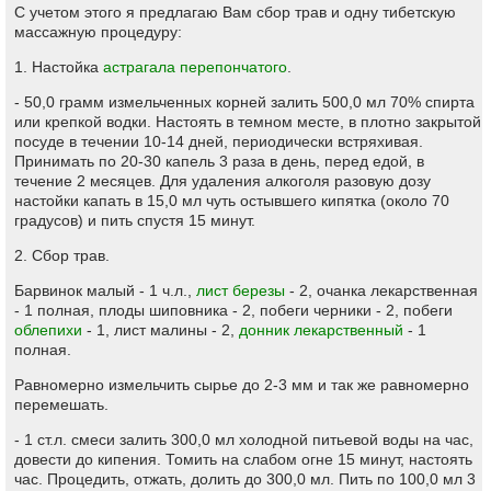
С учетом этого я предлагаю Вам сбор трав и одну тибетскую
массажную процедуру:
1. Настойка
астрагала перепончатого
.
- 50,0 грамм измельченных корней залить 500,0 мл 70% спирта
или крепкой водки. Настоять в темном месте, в плотно закрытой
посуде в течении 10-14 дней, периодически встряхивая.
Принимать по 20-30 капель 3 раза в день, перед едой, в
течение 2 месяцев. Для удаления алкоголя разовую дозу
настойки капать в 15,0 мл чуть остывшего кипятка (около 70
градусов) и пить спустя 15 минут.
2. Сбор трав.
Барвинок малый - 1 ч.л.,
лист березы
- 2, очанка лекарственная
- 1 полная, плоды шиповника - 2, побеги черники - 2, побеги
облепихи
- 1, лист малины - 2,
донник лекарственный
- 1
полная.
Равномерно измельчить сырье до 2-3 мм и так же равномерно
перемешать.
- 1 ст.л. смеси залить 300,0 мл холодной питьевой воды на час,
довести до кипения. Томить на слабом огне 15 минут, настоять
час. Процедить, отжать, долить до 300,0 мл. Пить по 100,0 мл 3