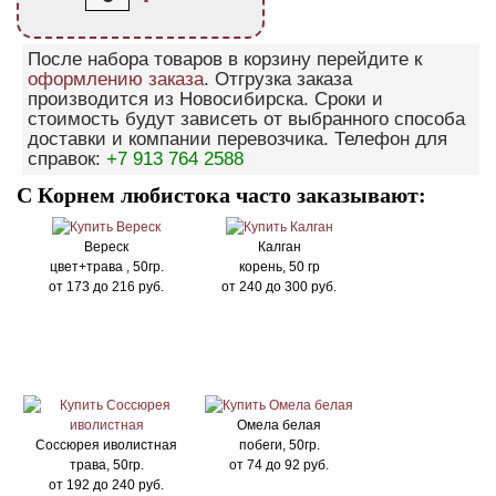
После набора товаров в корзину перейдите к
оформлению заказа
. Отгрузка заказа
производится из Новосибирска. Сроки и
стоимость будут зависеть от выбранного способа
доставки и компании перевозчика. Телефон для
справок:
+7 913 764 2588
С Корнем любистока часто заказывают:
Вереск
Калган
цвет+трава , 50гр.
корень, 50 гр
от
173
до
216
руб.
от
240
до
300
руб.
Омела белая
Соссюрея иволистная
побеги, 50гр.
трава, 50гр.
от
74
до
92
руб.
от
192
до
240
руб.