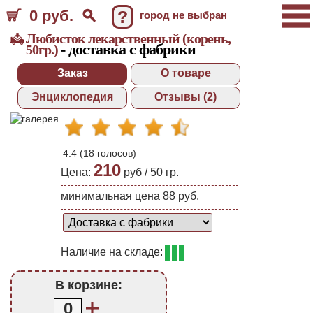
0 руб.
?
город не выбран
Любисток лекарственный (корень,
- доставка с фабрики
50гр.)
Заказ
О товаре
Энциклопедия
Отзывы (2)
4.4
(
18
голосов)
210
Цена:
руб /
50 гр.
минимальная цена 88 руб.
Наличие на складе:
В корзине:
0