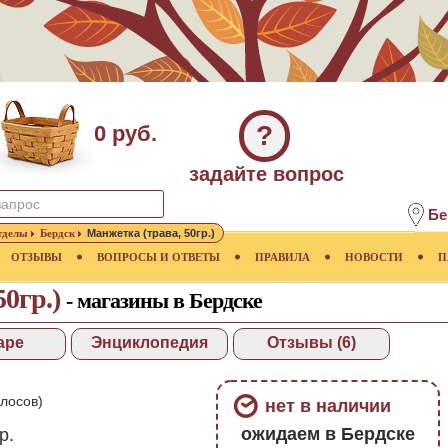
?
0 руб.
задайте вопрос
Бе
тделы
Бердск
Манжетка (трава, 50гр.)
ОТЗЫВЫ
ВОПРОСЫ И ОТВЕТЫ
ПРАВИЛА
НОВОСТИ
П
50гр.)
- магазины в Бердске
аре
Энциклопедия
Отзывы (6)
лосов)
нет в наличии
ожидаем в Бердске
р.