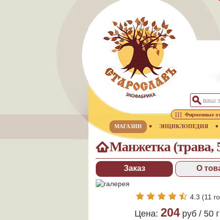
Фирменные о
МАГАЗИН
ЭНЦИКЛОПЕДИЯ
Манжетка (трава, 
Заказ
О тов
4.3
(
11
го
204
Цена:
руб /
50 г