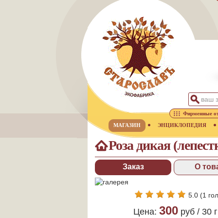
Фирменные о
МАГАЗИН
ЭНЦИКЛОПЕДИЯ
Роза дикая (лепестк
Заказ
О тов
5.0
(
1
гол
300
Цена:
руб /
30 г