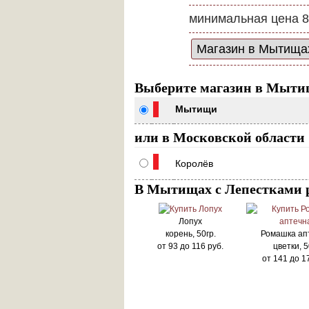
минимальная цена 8
Выберите магазин в Мыти
Мытищи
или в Московской области
Королёв
В Мытищах с Лепестками р
Лопух
корень, 50гр.
Ромашка ап
от
93
до
116
руб.
цветки, 5
от
141
до
1