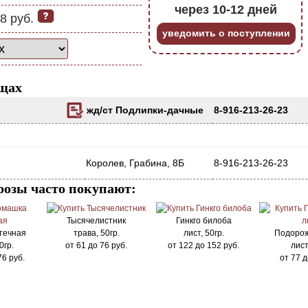
через 10-12 дней
8 руб.
уведомить о поступлении
щах
жд/ст Подлипки-дачные
8-916-213-26-23
Королев, Грабина, 8Б
8-916-213-26-23
озы часто покупают:
Тысячелистник
Гинкго билоба
течная
трава, 50гр.
лист, 50гр.
Подорож
0гр.
от
61
до
76
руб.
от
122
до
152
руб.
лист
76
руб.
от
77
д