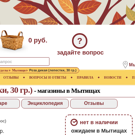
?
0 руб.
задайте вопрос
М
тделы
Мытищи
Роза дикая (лепестки, 30 гр.)
ОТЗЫВЫ
ВОПРОСЫ И ОТВЕТЫ
ПРАВИЛА
НОВОСТИ
П
и, 30 гр.)
- магазины в Мытищах
аре
Энциклопедия
Отзывы
ос)
нет в наличии
ожидаем в Мытищах
р.