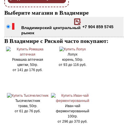
Выберите магазин в Владимире
+7 904 859 5745
Владимирский центральный
рынок
В Владимире с Ряской часто покупают:
Лопух
Ромашка аптечная
корень, 50гр.
цветки, 50гр.
от
93
до
116
руб.
от
141
до
176
руб.
Тысячелистник
трава, 50гр.
Иван-чай
от
61
до
76
руб.
ферментированный
100гр.
от
296
до
370
руб.