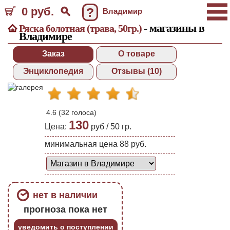
0 руб.
?
Владимир
- магазины в
Ряска болотная (трава, 50гр.)
Владимире
Заказ
О товаре
Энциклопедия
Отзывы (10)
4.6
(
32
голоса)
130
Цена:
руб /
50 гр.
минимальная цена 88 руб.
нет в наличии
прогноза пока нет
уведомить о поступлении