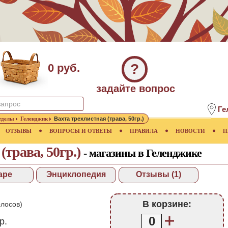
?
0 руб.
задайте вопрос
Ге
тделы
Геленджик
Вахта трехлистная (трава, 50гр.)
ОТЗЫВЫ
ВОПРОСЫ И ОТВЕТЫ
ПРАВИЛА
НОВОСТИ
П
(трава, 50гр.)
- магазины в Геленджике
аре
Энциклопедия
Отзывы (1)
В корзине:
лосов)
0
р.