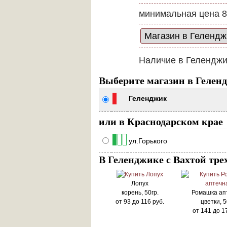
минимальная цена 8
Наличие в Геленджи
Выберите магазин в Гелен
Геленджик
или в Краснодарском крае
ул.Горького
В Геленджике с Вахтой тре
Лопух
корень, 50гр.
Ромашка ап
от
93
до
116
руб.
цветки, 5
от
141
до
1