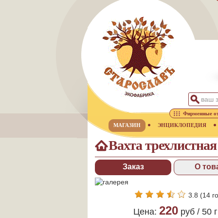
Фирменные о
МАГАЗИН
ЭНЦИКЛОПЕДИЯ
Вахта трехлистная 
Заказ
О тов
3.8
(
14
го
220
Цена:
руб /
50 г