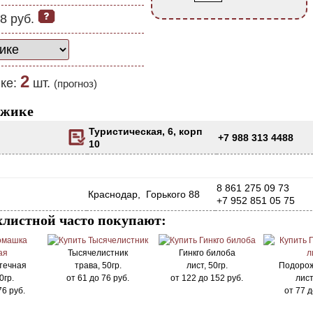
8 руб.
2
ке:
шт.
(прогноз)
джике
Туристическая, 6, корп
+7 988 313 4488
10
8 861 275 09 73
Краснодар, Горького 88
+7 952 851 05 75
хлистной часто покупают:
Тысячелистник
Гинкго билоба
течная
трава, 50гр.
лист, 50гр.
Подорож
0гр.
от
61
до
76
руб.
от
122
до
152
руб.
лист
76
руб.
от
77
д