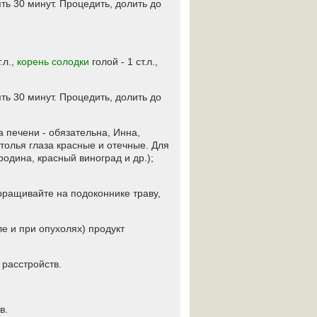
ять 30 минут. Процедить, долить до
.л.,
корень солодки
голой - 1 ст.л.,
ять 30 минут. Процедить, долить до
 печени - обязательна, Инна,
толья глаза красные и отечные. Для
родина, красный виноград и др.);
оращивайте на подоконнике траву,
е и при опухолях) продукт
расстройств.
в.