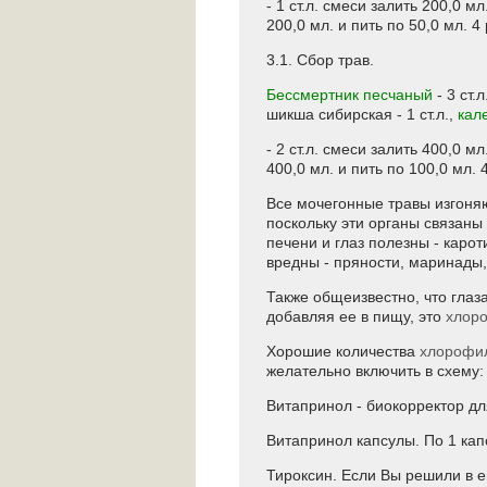
- 1 ст.л. смеси залить 200,0 м
200,0 мл. и пить по 50,0 мл. 4
3.1. Сбор трав.
Бессмертник песчаный
- 3 ст.л
шикша сибирская - 1 ст.л.,
кал
- 2 ст.л. смеси залить 400,0 м
400,0 мл. и пить по 100,0 мл. 
Все мочегонные травы изгоняю
поскольку эти органы связаны
печени и глаз полезны - каро
вредны - пряности, маринады,
Также общеизвестно, что глаз
добавляя ее в пищу, это
хлор
Хорошие количества
хлорофи
желательно включить в схему:
Витапринол - биокорректор д
Витапринол капсулы. По 1 капс
Тироксин. Если Вы решили в е