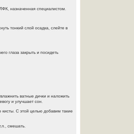
м ЛФК, назначенная специалистом.
хнуть тонкий слой осадка, слейте в
чего глаза закрыть и посидеть
 увлажнить ватные дички и наложить
ревогу и улучшает сон.
 кисты. С этой целью добавим такие
т.л., смешать.