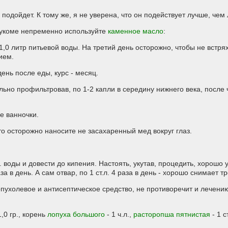
 подойдет. К тому же, я не уверена, что он подействует лучше, че
лаукоме непременно используйте
каменное масло
:
./1,0 литр питьевой воды. На третий день осторожно, чтобы не встря
ием.
 день после еды, курс - месяц.
ельно профильтровав, по 1-2 капли в середину нижнего века, после 
е ванночки.
то осторожно наносите не засахаренный мед вокруг глаз.
мл. воды и довести до кипения. Настоять, укутав, процедить, хорошо
за в день. А сам отвар, по 1 ст.л. 4 раза в день - хорошо снимает т
пухолевое и антисептическое средство, не противоречит и лечению
1,0 гр., корень
лопуха большого
- 1 ч.л.,
расторопша пятнистая
- 1 с