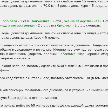
л. воды, довести до кипения, томить на слабом огне 15 минут, насто
 раза в день до еды; или по 70,0 мл. 3 раза в день. Курс 4-5 недель.
.,
пол-пала
- 1 ст.л.,
толокнянка
- 2 ст.л.,
очанка лекарственная
- 1 ст
ендула лекарственная
- 2 ст.л., лист
брусники
- 2 ст.л., смешать.
л. воды, довести до кипения, томить на слабом огне 15 минут, насто
4 раза в день до еды. Курс 4-5 недель.
т жидкость из кист и понижают внутриглазное давление. Поддержка
 общим меридианом и не только. Именно поэтому наутро после зас
тины и
антоцианы
(морковь, апельсин,
облепиха
, икра;
черника
, смо
 жирное и жареное.
а любят зеленое, поэтому сделайте очки с зелеными стеклами и пр
офилл
.
лла
содержатся в Витаприноле, поэтому этот системный (в том числ
ля компенсации гормонального дисбаланса и устранения иммунных 
уле 6 раз в день, в течение месяца.
го пользу, пейте по 50 мкг через день до следующей сдачи гормоно