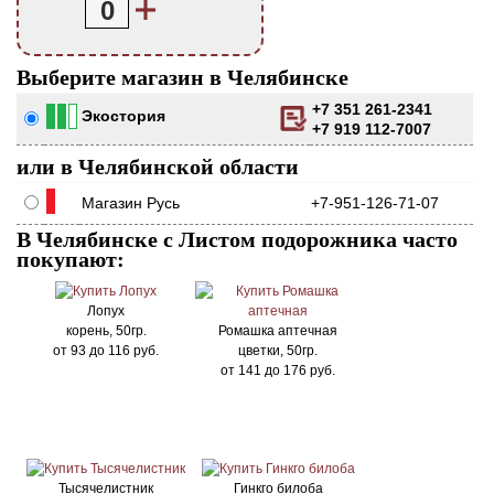
0
Выберите магазин в Челябинске
+7 351 261-2341
Экостория
+7 919 112-7007
или в Челябинской области
Магазин Русь
+7-951-126-71-07
В Челябинске с Листом подорожника часто
покупают:
Лопух
корень, 50гр.
Ромашка аптечная
от
93
до
116
руб.
цветки, 50гр.
от
141
до
176
руб.
Тысячелистник
Гинкго билоба