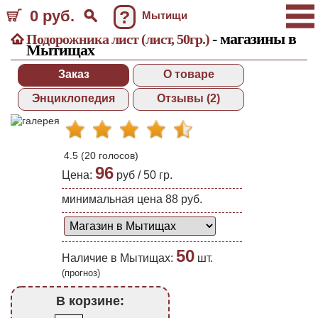
0 руб.
?
Мытищи
- магазины в
Подорожника лист (лист, 50гр.)
Мытищах
Заказ
О товаре
Энциклопедия
Отзывы (2)
4.5
(
20
голосов)
96
Цена:
руб /
50 гр.
минимальная цена 88 руб.
50
Наличие в Мытищах:
шт.
(прогноз)
В корзине: