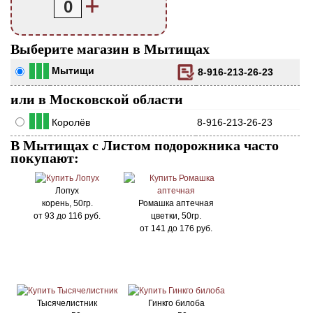
0
Выберите магазин в Мытищах
Мытищи
8-916-213-26-23
или в Московской области
Королёв
8-916-213-26-23
В Мытищах с Листом подорожника часто
покупают:
Лопух
корень, 50гр.
Ромашка аптечная
от
93
до
116
руб.
цветки, 50гр.
от
141
до
176
руб.
Тысячелистник
Гинкго билоба