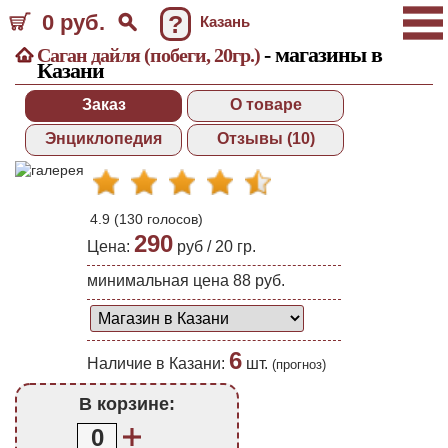
0 руб.
?
Казань
- магазины в
Саган дайля (побеги, 20гр.)
Казани
Заказ
О товаре
Энциклопедия
Отзывы (10)
4.9
(
130
голосов)
290
Цена:
руб /
20 гр.
минимальная цена 88 руб.
6
Наличие в Казани:
шт.
(прогноз)
В корзине:
0