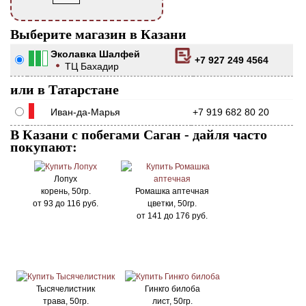
Выберите магазин в Казани
Эколавка Шалфей
+7 927 249 4564
ТЦ Бахадир
или в Татарстане
Иван-да-Марья
+7 919 682 80 20
В Казани с побегами Саган - дайля часто
покупают:
Лопух
корень, 50гр.
Ромашка аптечная
от
93
до
116
руб.
цветки, 50гр.
от
141
до
176
руб.
Тысячелистник
Гинкго билоба
трава, 50гр.
лист, 50гр.