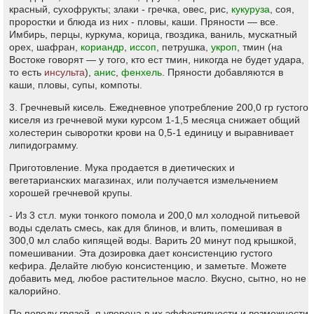
красный, сухофрукты; злаки - гречка, овес, рис,
кукуруза
, соя,
проростки и блюда из них - пловы, каши. Пряности — все.
Имбирь, перцы, куркума, корица, гвоздика, ваниль, мускатный
орех, шафран,
кориандр
,
иссоп
, петрушка,
укроп
, тмин (на
Востоке говорят — у того, кто ест тмин, никогда не будет удара,
то есть
инсульта
),
анис
,
фенхель
. Пряности добавляются в
каши, пловы, супы, компоты.
3. Гречневый кисель. Ежедневное употребление 200,0 гр густого
киселя из гречневой муки курсом 1-1,5 месяца снижает общий
холестерин сыворотки крови на 0,5-1 единицу и выравнивает
липидограмму.
Приготовление. Мука продается в диетических и
вегетарианских магазинах, или получается измельчением
хорошей гречневой крупы.
- Из 3 ст.л. муки тонкого помола и 200,0 мл холодной питьевой
воды сделать смесь, как для блинов, и влить, помешивая в
300,0 мл слабо кипящей воды. Варить 20 минут под крышкой,
помешивании. Эта дозировка дает консистенцию густого
кефира. Делайте любую консистенцию, и заметьте. Можете
добавить мед, любое растительное масло. Вкусно, сытно, но не
калорийно.
По поводу грязей, я уверена в их эффективности и возможности