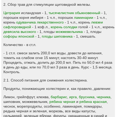
2. Сбор трав для стимуляции щитовидной железы.
Цетрария
исландская - 1,
тысячелистник обыкновенный
- 1,
порошок корня имбиря - 1 ч.л., порошок
ламинарии
- 1 ч.л.,
корень
одуванчика лекарственного
- 1 ч.л., корень
левзеи
сафлоровидной
- 1 коф.л.,
корень солодки
голой - 1 ч.л., корень
девясила высокого
- 1, плоды
можжевельника
- 1, плоды
софоры японской
- 1,
плоды шиповника
- 1, смешать.
Количество - в ст.л.
- 1 ст.л. смеси залить 200,0 мл воды, довести до кипения,
томить на слабом огне 15 минут, настоять 30-40 минут.
Процедить, отжать, долить до 200,0 мл. Пить по 50,0 мл 4 раза
в день до еды, или по 70,0 мл 3 раза в день. Курс - 1,5 месяца.
Контроль.
2.1. Способ питания для снижения холестерина.
Продукты, понижающие холестерин и, как правило, давление:
Лимон, грейпфрут, клюква,
барбарис
,
ирга
,
брусника
,
черника
,
шиповник, можжевельник,
рябина черная
и
рябина красная
,
чеснок, морепродукты, особенно, ламинария, помидоры,
редька черная и зеленая, морковь, все виды капусты,
сельдерей, зеленые яблоки, фрукты, окрашенные в синий и