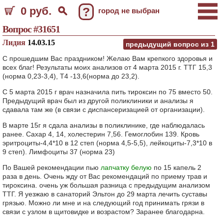
0 руб.
?
город не выбран
Вопрос #31651
Лидия
14.03.15
предыдущий вопрос из
1
С прошедшим Вас праздником! Желаю Вам крепкого здоровья и
всех благ! Результаты моих анализов от 4 марта 2015 г. ТТГ 15,3
(норма 0,23-3,4), Т4 -13,6(норма до 23,2).
С 5 марта 2015 г врач назначила пить тироксин по 75 вместо 50.
Предыдущий врач был из другой поликлиники и анализы я
сдавала там же (в связи с диспансеризацией от организации).
В марте 15г я сдала анализы в поликлинике, где наблюдалась
ранее. Сахар 4, 14, холестерин 7,56. Гемоглобин 139. Кровь
эритроциты-4,4*10 в 12 степ (норма 4,5-5,5), лейкоциты-7,3*10 в
9 степ). Лимфоциты 37 (норма 23)
По Вашей рекомендации пью
лапчатку белую
по 15 капель 2
раза в день. Очень жду от Вас рекомендаций по приему трав и
тироксина. очень уж большая разница с предыдущим анализом
ТТГ. Я уезжаю в санаторий Эльтон до 29 марта лечить суставы
грязью. Можно ли мне и на следующий год принимать грязи в
связи с узлом в щитовидке и возрастом? Заранее благодарна.