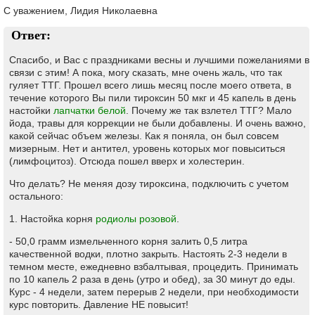
С уважением, Лидия Николаевна
Ответ:
Спасибо, и Вас с праздниками весны и лучшими пожеланиями в
связи с этим! А пока, могу сказать, мне очень жаль, что так
гуляет ТТГ. Прошел всего лишь месяц после моего ответа, в
течение которого Вы пили тироксин 50 мкг и 45 капель в день
настойки
лапчатки белой
. Почему же так взлетел ТТГ? Мало
йода, травы для коррекции не были добавлены. И очень важно,
какой сейчас объем железы. Как я поняла, он был совсем
мизерным. Нет и антител, уровень которых мог повыситься
(лимфоцитоз). Отсюда пошел вверх и холестерин.
Что делать? Не меняя дозу тироксина, подключить с учетом
остального:
1. Настойка корня
родиолы розовой
.
- 50,0 грамм измельченного корня залить 0,5 литра
качественной водки, плотно закрыть. Настоять 2-3 недели в
темном месте, ежедневно взбалтывая, процедить. Принимать
по 10 капель 2 раза в день (утро и обед), за 30 минут до еды.
Курс - 4 недели, затем перерыв 2 недели, при необходимости
курс повторить. Давление НЕ повысит!